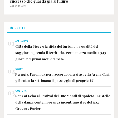
successo che guarda già al futuro
23 Luglio 2026
PIÙ LETTI
01
ATTUALITÀ
Città della Pieve e la sfida del turismo: la qualità del
soggiorno premia il territorio. Permanenza media a 3,13
giorni nei primi mesi del 2026
02
SPORT
Perugia: Faroni ok per l’accordo, ora si aspetta Arena Curi:
già entro la settimana il passaggio di proprietà?
03
CULTURA
Sons of Echo al Festival dei Due Mondi di Spoleto . Le stelle
della danza contemporanea incontrano il re del jazz
Gregory Porter