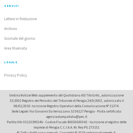
SERVIZI
Lettere in Redazione
Archivio
Giornale del giorno
Area Riservata
LEGALE
Privacy Policy
Umbria Notizie Web supplemento del Quotidiano ASI TifoGrifo, autorizzazione
33/2002 Registro dei Periodici del Tribunale di Perugia 24/9/2002, autorizzato il
08/02/2019. Iscrizione Registro Operatori della Comunicazione N° 21374.
Sede Legale: Via Giovanni Da Verrazzano 32 06127 Perugia - Posta certificata:
agenziastampaitalia@pec.it
Partita IVA: 03125390546 - Codice Fiscale: 80050630542 - Iscrizione al registro delle
imprese di Perugia C.C.I.A.A. Nr. Rea PG 273151
© Tutti i diritti sono riservati. Copyright © 2026 umbrianotizieweb.it.