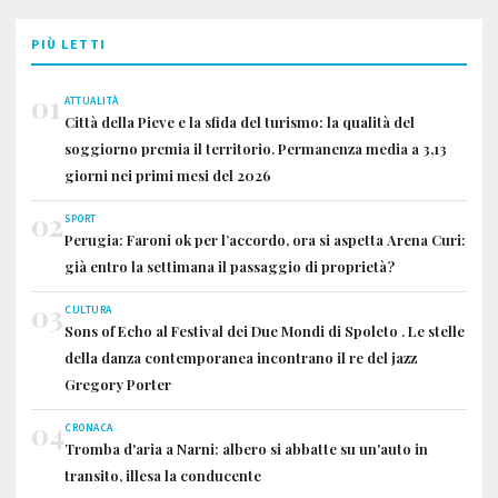
PIÙ LETTI
01
ATTUALITÀ
Città della Pieve e la sfida del turismo: la qualità del
soggiorno premia il territorio. Permanenza media a 3,13
giorni nei primi mesi del 2026
02
SPORT
Perugia: Faroni ok per l’accordo, ora si aspetta Arena Curi:
già entro la settimana il passaggio di proprietà?
03
CULTURA
Sons of Echo al Festival dei Due Mondi di Spoleto . Le stelle
della danza contemporanea incontrano il re del jazz
Gregory Porter
04
CRONACA
Tromba d'aria a Narni: albero si abbatte su un'auto in
transito, illesa la conducente