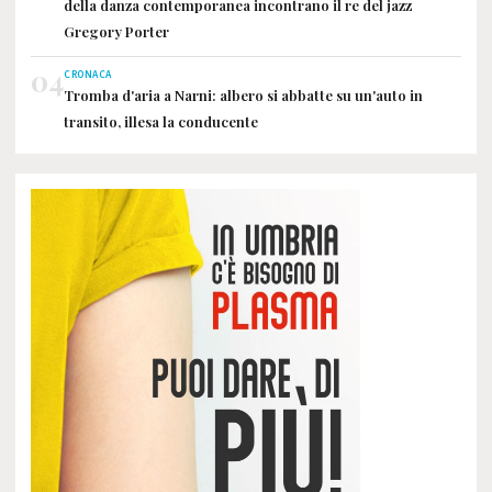
della danza contemporanea incontrano il re del jazz
Gregory Porter
04
CRONACA
Tromba d'aria a Narni: albero si abbatte su un'auto in
transito, illesa la conducente