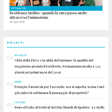
ATTUALITÀ
Residenza Anchise: quando la cura passa anche
attraverso l’animazione
28 Luglio 2026
PIÙ LETTI
01
ATTUALITÀ
Città della Pieve e la sfida del turismo: la qualità del
soggiorno premia il territorio. Permanenza media a 3,13
giorni nei primi mesi del 2026
02
SPORT
Perugia: Faroni ok per l’accordo, ora si aspetta Arena Curi:
già entro la settimana il passaggio di proprietà?
03
CULTURA
Sons of Echo al Festival dei Due Mondi di Spoleto . Le stelle