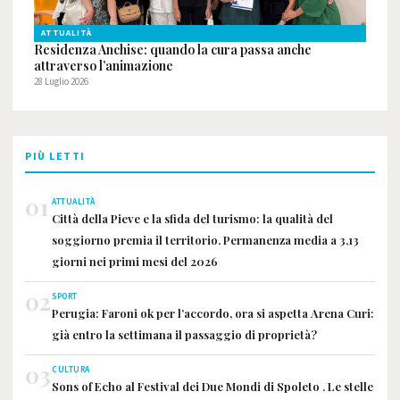
ATTUALITÀ
Residenza Anchise: quando la cura passa anche
attraverso l’animazione
28 Luglio 2026
PIÙ LETTI
01
ATTUALITÀ
Città della Pieve e la sfida del turismo: la qualità del
soggiorno premia il territorio. Permanenza media a 3,13
giorni nei primi mesi del 2026
02
SPORT
Perugia: Faroni ok per l’accordo, ora si aspetta Arena Curi:
già entro la settimana il passaggio di proprietà?
03
CULTURA
Sons of Echo al Festival dei Due Mondi di Spoleto . Le stelle