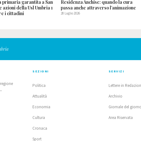
a primaria garantita a San
Residenza Anchise: quando la cura
le azioni della Usl Umbria 1
passa anche attraverso l’animazione
e i cittadini
28 Luglio 2026
mbria
SEZIONI
SERVIZI
 regione
Politica
Lettere in Redazio
 —
Attualità
Archivio
Economia
Giornale del giorn
Cultura
Area Riservata
Cronaca
Sport