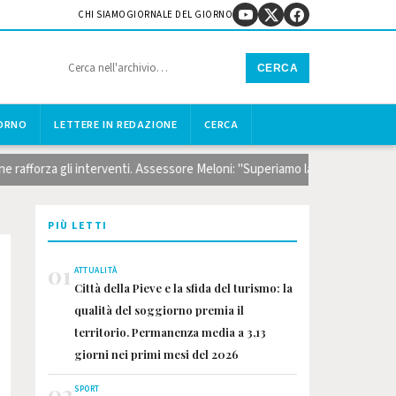
CHI SIAMO
GIORNALE DEL GIORNO
CERCA
IORNO
LETTERE IN REDAZIONE
CERCA
forza gli interventi. Assessore Meloni: "Superiamo la logica dell'emergenz
PIÙ LETTI
01
ATTUALITÀ
Città della Pieve e la sfida del turismo: la
qualità del soggiorno premia il
territorio. Permanenza media a 3,13
giorni nei primi mesi del 2026
02
SPORT