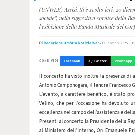
(UNWEB) Assisi. Si è svolto ieri, 20 dice
sociale”, nella suggestiva cornice della B
l’esibizione della Banda Musicale del Corp
Di
Redazione Umbria Notizie Web
21 Dicembre 2025 – 15
Facebook
X / Twitter
WhatsApp
CONDIVIDI
Il concerto ha visto inoltre la presenza di a
Antonio Camponogara, il tenore Francesco Gr
L’evento, a carattere benefico, è stato pr
Velino, che per l’occasione ha devoluto un’
eccellenza nel campo dell’assistenza e della 
Presenti al concerto la Presidente della Re
al Ministero dell'Interno, On. Emanuele Pri