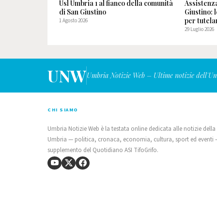
Usl Umbria 1 al fianco della comunità
Assistenz
di San Giustino
Giustino: 
per tutelar
1 Agosto 2026
29 Luglio 2026
UNW
Umbria Notizie Web – Ultime notizie dell'U
CHI SIAMO
Umbria Notizie Web è la testata online dedicata alle notizie della
Umbria — politica, cronaca, economia, cultura, sport ed eventi
supplemento del Quotidiano ASI TifoGrifo.