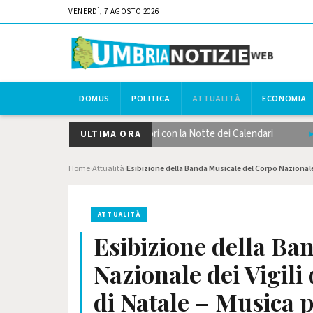
VENERDÌ, 7 AGOSTO 2026
DOMUS
POLITICA
ATTUALITÀ
ECONOMIA
ettantistico umbro scalda i motori con la Notte dei Calendari
Lago
ULTIMA ORA
Home
Attualità
Esibizione della Banda Musicale del Corpo Nazionale 
›
›
ATTUALITÀ
Esibizione della Ba
Nazionale dei Vigil
di Natale – Musica pe