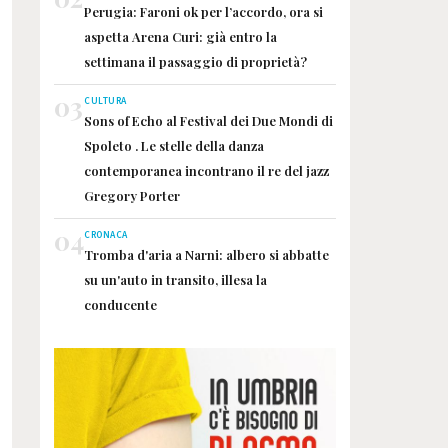
Perugia: Faroni ok per l’accordo, ora si
aspetta Arena Curi: già entro la
settimana il passaggio di proprietà?
03
CULTURA
Sons of Echo al Festival dei Due Mondi di
Spoleto . Le stelle della danza
contemporanea incontrano il re del jazz
Gregory Porter
04
CRONACA
Tromba d'aria a Narni: albero si abbatte
su un'auto in transito, illesa la
conducente