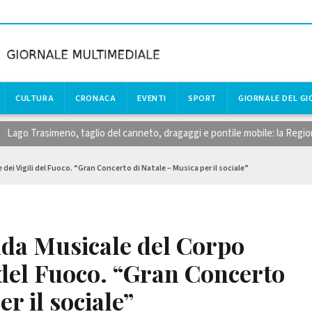
CULTURA
CRONACA
EVENTI
SPORT
GIORNALE DEL G
 Trasimeno, taglio del canneto, dragaggi e pontile mobile: la Regione raf
dei Vigili del Fuoco. “Gran Concerto di Natale – Musica per il sociale”
nda Musicale del Corpo
i del Fuoco. “Gran Concerto
r il sociale”