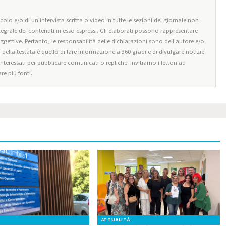
olo e/o di un'intervista scritta o video in tutte le sezioni del giornale non
tegrale dei contenuti in esso espressi. Gli elaborati possono rappresentare
oggettive. Pertanto, le responsabilità delle dichiarazioni sono dell'autore e/o
o della testata è quello di fare informazione a 360 gradi e di divulgare notizie
 interessati per pubblicare comunicati o repliche. Invitiamo i lettori ad
re più fonti.
ATTUALITÀ