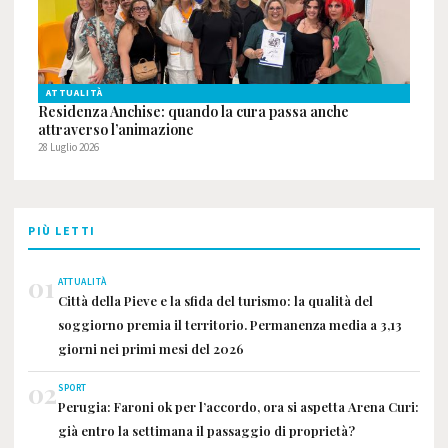
ATTUALITÀ
Residenza Anchise: quando la cura passa anche
attraverso l’animazione
28 Luglio 2026
PIÙ LETTI
01
ATTUALITÀ
Città della Pieve e la sfida del turismo: la qualità del
soggiorno premia il territorio. Permanenza media a 3,13
giorni nei primi mesi del 2026
02
SPORT
Perugia: Faroni ok per l’accordo, ora si aspetta Arena Curi:
già entro la settimana il passaggio di proprietà?