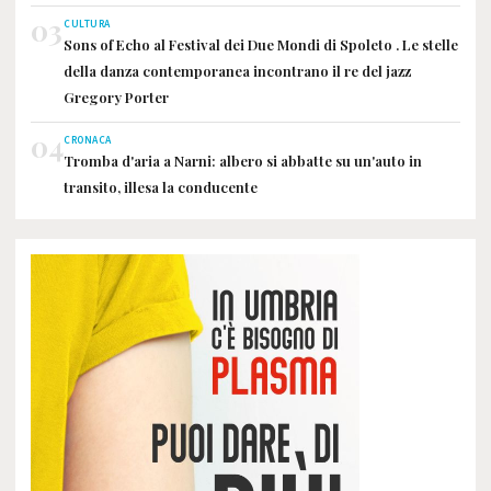
03
CULTURA
Sons of Echo al Festival dei Due Mondi di Spoleto . Le stelle
della danza contemporanea incontrano il re del jazz
Gregory Porter
04
CRONACA
Tromba d'aria a Narni: albero si abbatte su un'auto in
transito, illesa la conducente