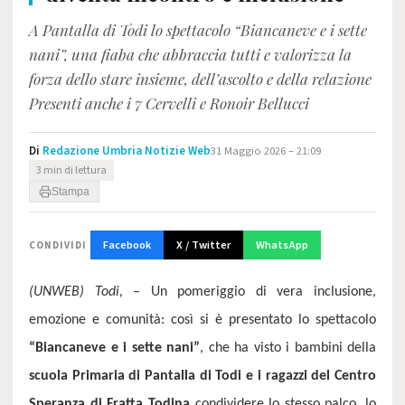
A Pantalla di Todi lo spettacolo “Biancaneve e i sette
nani”, una fiaba che abbraccia tutti e valorizza la
forza dello stare insieme, dell’ascolto e della relazione
Presenti anche i 7 Cervelli e Ronoir Bellucci
Di
Redazione Umbria Notizie Web
31 Maggio 2026 – 21:09
3 min di lettura
Stampa
Facebook
X / Twitter
WhatsApp
CONDIVIDI
(UNWEB) Todi,
–
Un pomeriggio di vera inclusione,
emozione e comunità: così si è presentato lo spettacolo
“Biancaneve e i sette nani”
, che ha visto i bambini della
scuola Primaria di Pantalla di Todi e i ragazzi del Centro
Speranza di Fratta Todina
condividere lo stesso palco, lo