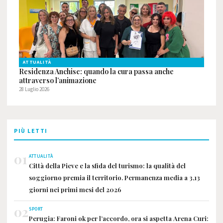
ATTUALITÀ
Residenza Anchise: quando la cura passa anche
attraverso l’animazione
28 Luglio 2026
PIÙ LETTI
01
ATTUALITÀ
Città della Pieve e la sfida del turismo: la qualità del
soggiorno premia il territorio. Permanenza media a 3,13
giorni nei primi mesi del 2026
02
SPORT
Perugia: Faroni ok per l’accordo, ora si aspetta Arena Curi: