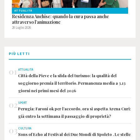
ATTUALITÀ
Residenza Anchise: quando la cura passa anche
attraverso l’animazione
28 Luglio 2026
PIÙ LETTI
01
ATTUALITÀ
Città della Pieve e la sfida del turismo: la qualità del
soggiorno premia il territorio. Permanenza media a 3,13
giorni nei primi mesi del 2026
02
SPORT
Perugia: Faroni ok per l’accordo, ora si aspetta Arena Curi:
già entro la settimana il passaggio di proprietà?
03
CULTURA
Sons of Echo al Festival dei Due Mondi di Spoleto . Le stelle