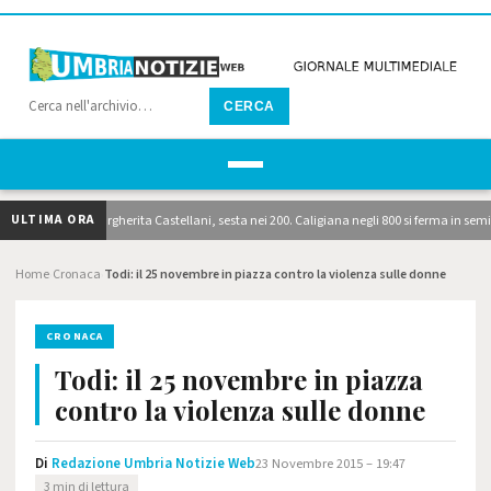
CERCA
ULTIMA ORA
balt: brilla Margherita Castellani, sesta nei 200. Caligiana negli 800 si ferma in semifinale
Home
Cronaca
Todi: il 25 novembre in piazza contro la violenza sulle donne
›
›
CRONACA
Todi: il 25 novembre in piazza
contro la violenza sulle donne
Di
Redazione Umbria Notizie Web
23 Novembre 2015 – 19:47
3 min di lettura