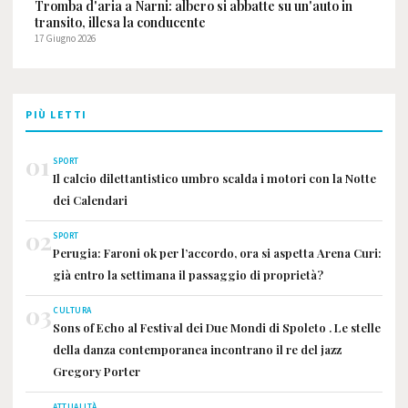
Tromba d'aria a Narni: albero si abbatte su un'auto in
transito, illesa la conducente
17 Giugno 2026
PIÙ LETTI
01
SPORT
Il calcio dilettantistico umbro scalda i motori con la Notte
dei Calendari
02
SPORT
Perugia: Faroni ok per l’accordo, ora si aspetta Arena Curi:
già entro la settimana il passaggio di proprietà?
03
CULTURA
Sons of Echo al Festival dei Due Mondi di Spoleto . Le stelle
della danza contemporanea incontrano il re del jazz
Gregory Porter
ATTUALITÀ