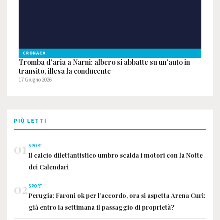
CRONACA
Tromba d'aria a Narni: albero si abbatte su un'auto in
transito, illesa la conducente
17 Giugno 2026
PIÙ LETTI
01
SPORT
Il calcio dilettantistico umbro scalda i motori con la Notte
dei Calendari
02
SPORT
Perugia: Faroni ok per l’accordo, ora si aspetta Arena Curi:
già entro la settimana il passaggio di proprietà?