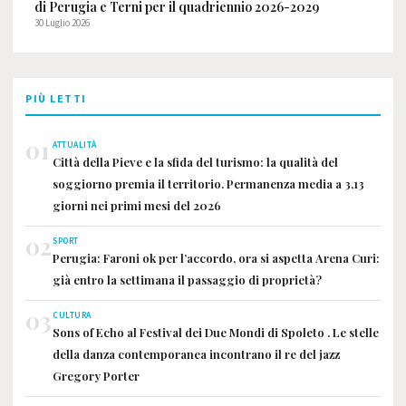
di Perugia e Terni per il quadriennio 2026-2029
30 Luglio 2026
PIÙ LETTI
01
ATTUALITÀ
Città della Pieve e la sfida del turismo: la qualità del
soggiorno premia il territorio. Permanenza media a 3,13
giorni nei primi mesi del 2026
02
SPORT
Perugia: Faroni ok per l’accordo, ora si aspetta Arena Curi:
già entro la settimana il passaggio di proprietà?
03
CULTURA
Sons of Echo al Festival dei Due Mondi di Spoleto . Le stelle
della danza contemporanea incontrano il re del jazz
Gregory Porter