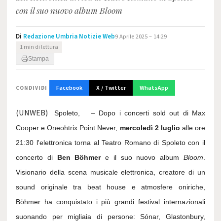
con il suo nuovo album Bloom
Di
Redazione Umbria Notizie Web
9 Aprile 2025 – 14:29
1 min di lettura
Stampa
Facebook
X / Twitter
WhatsApp
CONDIVIDI
(UNWEB)
Spoleto, – Dopo i concerti sold out di Max
Cooper e Oneohtrix Point Never,
mercoledì 2 luglio
alle ore
21:30 l'elettronica torna al Teatro Romano di Spoleto con il
concerto di
Ben Böhmer
e il suo nuovo album
Bloom
.
Visionario della scena musicale elettronica, creatore di un
sound originale tra beat house e atmosfere oniriche,
Böhmer ha conquistato i più grandi festival internazionali
suonando per migliaia di persone: Sónar, Glastonbury,