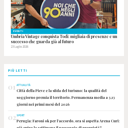
EVENTI
Umbria Vintage conquista Todi: migliaia di presenze e un
successo che guarda già al futuro
23 Luglio 2026
PIÙ LETTI
01
ATTUALITÀ
Città della Pieve e la sfida del turismo: la qualità del
soggiorno premia il territorio. Permanenza media a 3,13
giorni nei primi mesi del 2026
02
SPORT
Perugia: Faroni ok per l’accordo, ora si aspetta Arena Curi:
già entro la settimana il passaggio di proprietà?