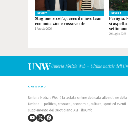
SPORT
SPORT
Stagione 2026/27: ecco il nuovo team
Perugia: F
comunicazione rossoverde
si aspetta
settimana 
1 Agosto 2026
29 Luglio 2026
UNW
Umbria Notizie Web – Ultime notizie dell'U
CHI SIAMO
Umbria Notizie Web è la testata online dedicata alle notizie della
Umbria — politica, cronaca, economia, cultura, sport ed eventi
supplemento del Quotidiano ASI TifoGrifo.