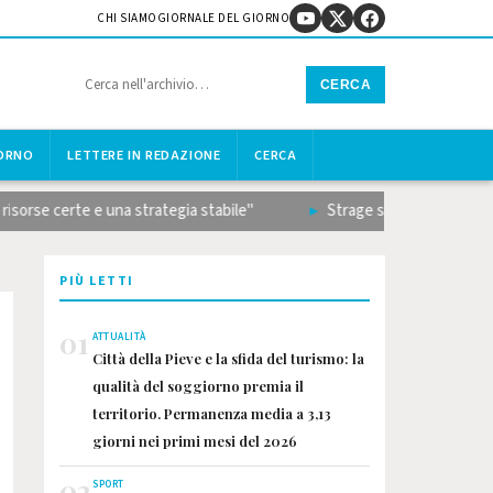
CHI SIAMO
GIORNALE DEL GIORNO
CERCA
IORNO
LETTERE IN REDAZIONE
CERCA
 certe e una strategia stabile"
Strage sulla Terni-Rieti, il bi
PIÙ LETTI
01
ATTUALITÀ
Città della Pieve e la sfida del turismo: la
qualità del soggiorno premia il
territorio. Permanenza media a 3,13
giorni nei primi mesi del 2026
02
SPORT