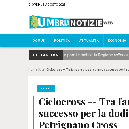
GIOVEDÌ, 6 AGOSTO 2026
DOMUS
POLITICA
ATTUALITÀ
ECONOMIA
taglio del canneto, dragaggi e pontile mobile: la Regione rafforza gli int
ULTIMA ORA
Home
Sport
Ciclocross -- Tra fango e pioggia pieno successo per l
›
›
SPORT
Ciclocross -- Tra fa
successo per la dod
Petrignano Cross