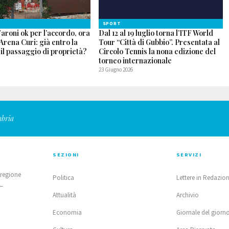
SPORT
aroni ok per l’accordo, ora
Dal 12 al 19 luglio torna l’ITF World
 Arena Curi: già entro la
Tour “Città di Gubbio”. Presentata al
il passaggio di proprietà?
Circolo Tennis la nona edizione del
torneo internazionale
23 Giugno 2026
mbria
SEZIONI
SERVIZI
 regione
Politica
Lettere in Redazio
 —
Attualità
Archivio
Economia
Giornale del giorn