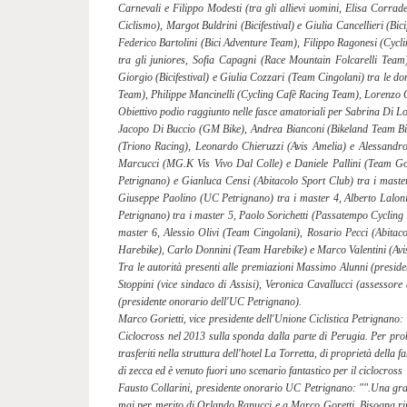
Carnevali e Filippo Modesti (tra gli allievi uomini, Elisa Corr
Ciclismo), Margot Buldrini (Bicifestival) e Giulia Cancellieri (Bic
Federico Bartolini (Bici Adventure Team), Filippo Ragonesi (Cycl
tra gli juniores, Sofia Capagni (Race Mountain Folcarelli Team
Giorgio (Bicifestival) e Giulia Cozzari (Team Cingolani) tra le d
Team), Philippe Mancinelli (Cycling Cafè Racing Team), Lorenzo C
Obiettivo podio raggiunto nelle fasce amatoriali per Sabrina Di 
Jacopo Di Buccio (GM Bike), Andrea Bianconi (Bikeland Team Bike
(Triono Racing), Leonardo Chieruzzi (Avis Amelia) e Alessandr
Marcucci (MG.K Vis Vivo Dal Colle) e Daniele Pallini (Team Go
Petrignano) e Gianluca Censi (Abitacolo Sport Club) tra i maste
Giuseppe Paolino (UC Petrignano) tra i master 4, Alberto Laloni
Petrignano) tra i master 5, Paolo Sorichetti (Passatempo Cycling 
master 6, Alessio Olivi (Team Cingolani), Rosario Pecci (Abitac
Harebike), Carlo Donnini (Team Harebike) e Marco Valentini (Avis
Tra le autorità presenti alle premiazioni Massimo Alunni (presid
Stoppini (vice sindaco di Assisi), Veronica Cavallucci (assessore 
(presidente onorario dell'UC Petrignano).
Marco Gorietti, vice presidente dell'Unione Ciclistica Petrignano: 
Ciclocross nel 2013 sulla sponda dalla parte di Perugia. Per probl
trasferiti nella struttura dell'hotel La Torretta, di proprietà della
di zecca ed è venuto fuori uno scenario fantastico per il ciclocross
Fausto Collarini, presidente onorario UC Petrignano: "".Una gra
mai per merito di Orlando Ranucci e a Marco Goretti. Bisogna ring