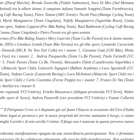
adetti (Zhiraf Marche), Brenda Zavarella (Pedale Sulmonese), Sara Di Meo (Asd Mentana 
ifestival) tra le allieve donne, il campione italiano Samuele Scappini (Team Fortebraccio), 
ing Cafè Racing Team), Pietro Tintoni (AWC Event) e Nicolò Pizzi (Maniga Cycling Team) 
), Myrtò Mangiaterra (Team Cingolani), Nefelly Mangiaterra (Superbike Bravi), Giulia 
onne open, Stefano Capponi (Pro Bike Riding Team), Raul Baldestein (Cycling Cafè Racing 
ionna (Team Cingolani) e Pietro Pavoni tra gli open uomini.
Lorenzo (Pro Bike Riding Team) e Mery Guerrini (Team Co.Bo Pavoni) tra le donne master, 
 2003) e Gianluca Gentili (Team Bike Terenzi) tra gli élite sport, Leonardo Caracciolo 
o Diomedi (MG.K Vis Vivo Dal Colle) tra i master 1, Giovanni Gatti (GM Bike), Mirko 
 Fast) tra i master 2,  Andrea Pasquarella (Team Co.Bo Pavoni), Paolo Farinelli (UC 
r 3, Paolo Pavoni (Team Co.Bo. Pavoni), Alessandro Diletti (Casteltrosino Superbike) e 
 (Abitacolo Sport Club), Giancarlo Ingegneri (Balloni Academy) e Luca Agostinelli (UC 
Team), Stefano Coscia (Lazzaretti Racing) e Luca Michettoni (Abitacolo Sport Club) tra i 
olo Sport Club) e Carlo Cosentino (Forno Pioppi) tra i master 7, Franco Di Vita (Team 
 Amelia) tra i master 8.
ente regionale FCI Umbria), Ernelio Massarucci (delegato provinciale FCI Terni), Walter 
allo sport di Assisi), Andrea Pastorelli (vice presidente FCI Umbria) e Fausto Collarini 
"".Il Petrignano Cross si è disputato già sul fiume Chiascio in occasione del Giro d'Italia 
emi legati ai permessi e per le nuove proprietà del terreno antistante il borgo, ci siamo 
 famiglia Gorietti e di mia sorella Cristina. Il fango non è mancato in questo percorso nuovo 
ndissima manifestazione ripagata da una straordinaria partecipazione. Non ci fermiamo 
raziare chi ha collaborato attivamente alla riuscita della manifestazione. Non vogliamo 