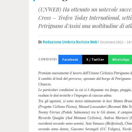
(UNWEB) Ha ottenuto un notevole success
Cross – Trofeo Today International, sett
Petrignano d'Assisi una moltitudine di atle
Di
Redazione Umbria Notizie Web
7 Dicembre 2022 – 14:
Facebook
X / Twitter
WhatsApp
CONDIVIDI
Premiato nuovamente il lavoro dell'Unione Ciclistica Petrignano d
il cambio di look del percorso, spostato dal borgo di Petrignano al
Chiascio.
Le particolari condizioni in cui si è disputata tra fango, pioggia
esaltato le doti tecniche e l'impegno di ciascun atleta.
Tra gli agonisti, si sono messi ottimamente in luce Matteo Brun
(Progetto Ciclismo Piceno), Manuel Lassandari (Recanati Bike Te
Noemy Ferrusi (Pedale Sulmonese) tra le G6 donne, il campione 
Riccardo Quaglia (Asd Mentana Ciclismo), Andrea Mariucci (UC
esordienti secondo anno uomini, Asia Vanuzzo (Bicifestival), Chiar
secondo anno donne, Giacomo Serangeli (UC Foligno), Nicolò G