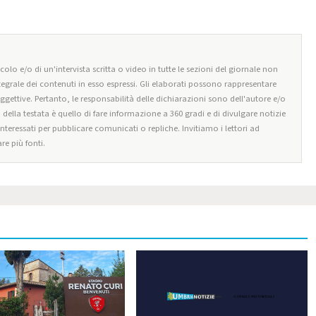
olo e/o di un'intervista scritta o video in tutte le sezioni del giornale non
tegrale dei contenuti in esso espressi. Gli elaborati possono rappresentare
oggettive. Pertanto, le responsabilità delle dichiarazioni sono dell'autore e/o
o della testata è quello di fare informazione a 360 gradi e di divulgare notizie
 interessati per pubblicare comunicati o repliche. Invitiamo i lettori ad
re più fonti.