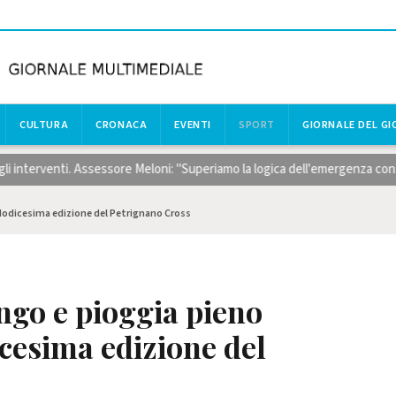
CULTURA
CRONACA
EVENTI
SPORT
GIORNALE DEL G
erventi. Assessore Meloni: "Superiamo la logica dell'emergenza con risorse
a dodicesima edizione del Petrignano Cross
ngo e pioggia pieno
icesima edizione del