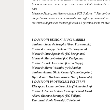
fermarci qui, guardiamo al prossimo anno nell'intento di mettere 
data
Massimo Alunni, presidente regionale FCI Umbria: "".Marco Gorie
da quella tradizionale e mi unisco al coro degli apprezzamenti gen
movimento di gente ad incitare gli atleti 
sul percorso anche tra dive
I CAMPIONI REGIONALI FCI UMBRIA
Juniores: Samuele Scappini (Team Fortebraccio)
Master 4: Giuseppe Paolino (UC Petrignano)
Master 5: Luca Agostinelli (UC Petrignano)
Master 6: Marco Gorietti (UC Petrignano)
Master 7: Carlo Cosentino (Forno Pioppi)
Master 8: Marco Valentini (Avis Amelia)
Juniores donne: Giulia Cozzari (Team Cingolani)
Open donne: Martina Cozzari (Zhiraf Guerciotti)
I CAMPIONI PROVINCIALI FCI TERNI
Elite sport: Leonardo Caracciolo (Triono Racing)
Master 3: Alessio Cestra (Team Specialized Terni)
Allievi: Giacomo Serangeli (UC Foligno)
Esordienti: Paolo Moretti (UC Foligno)