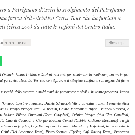
o a Petrignano d'Assisi lo svolgimento del Petrignano
ima prova dell'Adriatico Cross Tour che ha portato a
ti (circa 200) da tutte le regioni del Centro Italia.
58
4 min di lettura
Stampa
i Orlando Ranucci e Marco Gorietti, non solo per continuare la tradizione, ma anche per 
 parco dell'Hotel La Torretta con il prato e il ciliegieto confinanti sull'argine del fiume 
, viscosità dello sterrato e molti tratti da percorrere a piedi e in contropendenza, hanno 
i (Gruppo Sportivo Pianello), Davide Sdruccioli (Alma Juventus Fano), Leonardo Alesi 
am) e Jacopo Piaggesi tra i G6 uomini, Chiara Moriconi (Gruppo Ciclistico Matelica) e 
italiano Filippo Cingolani (Team Cingolani), Cristian Vargas (Velo Club Cattolica), 
 Città di Castello) e Giorgio Bramini Goretti (Gubbio Ciclismo Mocaiana) tra gli 
a Ottaviani (Cycling Cafè Racing Team) e Vivian Micheloni (Bicifestival) tra le esordienti 
rini (Bici Adventure Team), Pietro Scottoni (Cycling Cafè Racing Team), Francesco 