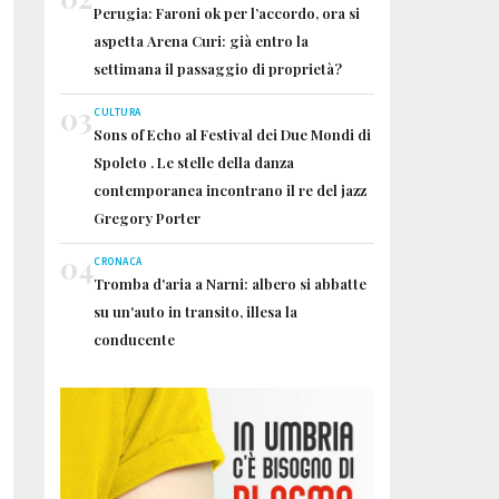
Perugia: Faroni ok per l’accordo, ora si
aspetta Arena Curi: già entro la
settimana il passaggio di proprietà?
03
CULTURA
Sons of Echo al Festival dei Due Mondi di
Spoleto . Le stelle della danza
contemporanea incontrano il re del jazz
Gregory Porter
04
CRONACA
Tromba d'aria a Narni: albero si abbatte
su un'auto in transito, illesa la
conducente