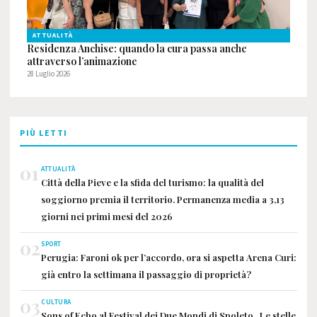
ATTUALITÀ
Residenza Anchise: quando la cura passa anche
attraverso l’animazione
28 Luglio 2026
PIÙ LETTI
01
ATTUALITÀ
Città della Pieve e la sfida del turismo: la qualità del
soggiorno premia il territorio. Permanenza media a 3,13
giorni nei primi mesi del 2026
02
SPORT
Perugia: Faroni ok per l’accordo, ora si aspetta Arena Curi:
già entro la settimana il passaggio di proprietà?
03
CULTURA
Sons of Echo al Festival dei Due Mondi di Spoleto . Le stelle