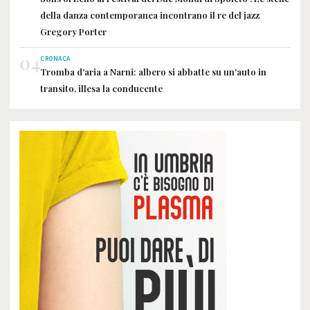
della danza contemporanea incontrano il re del jazz
Gregory Porter
04
CRONACA
Tromba d'aria a Narni: albero si abbatte su un'auto in
transito, illesa la conducente