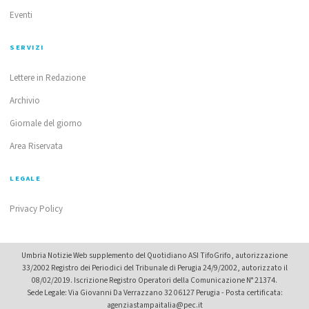
Eventi
SERVIZI
Lettere in Redazione
Archivio
Giornale del giorno
Area Riservata
LEGALE
Privacy Policy
Umbria Notizie Web supplemento del Quotidiano ASI TifoGrifo, autorizzazione
33/2002 Registro dei Periodici del Tribunale di Perugia 24/9/2002, autorizzato il
08/02/2019. Iscrizione Registro Operatori della Comunicazione N° 21374.
Sede Legale: Via Giovanni Da Verrazzano 32 06127 Perugia - Posta certificata:
agenziastampaitalia@pec.it