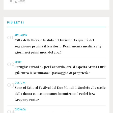
28 Luglio 2026
PIÙ LETTI
01
ATTUALITÀ
Città della Pieve e la sfida del turismo: la qualità del
soggiorno premia il territorio. Permanenza media a 3,13
giorni nei primi mesi del 2026
02
SPORT
Perugia: Faroni ok per l’accordo, ora si aspetta Arena Curi:
già entro la settimana il passaggio di proprietà?
03
CULTURA
Sons of Echo al Festival dei Due Mondi di Spoleto . Le stelle
della danza contemporanea incontrano il re del jazz
Gregory Porter
04
CRONACA