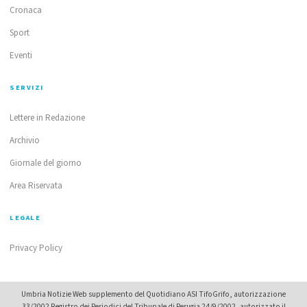
Cronaca
Sport
Eventi
SERVIZI
Lettere in Redazione
Archivio
Giornale del giorno
Area Riservata
LEGALE
Privacy Policy
Umbria Notizie Web supplemento del Quotidiano ASI TifoGrifo, autorizzazione
33/2002 Registro dei Periodici del Tribunale di Perugia 24/9/2002, autorizzato il