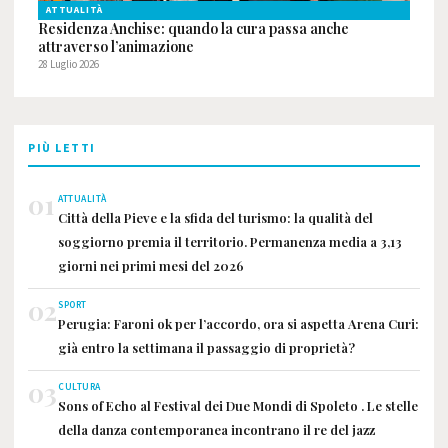
ATTUALITÀ
Residenza Anchise: quando la cura passa anche
attraverso l’animazione
28 Luglio 2026
PIÙ LETTI
01
ATTUALITÀ
Città della Pieve e la sfida del turismo: la qualità del
soggiorno premia il territorio. Permanenza media a 3,13
giorni nei primi mesi del 2026
02
SPORT
Perugia: Faroni ok per l’accordo, ora si aspetta Arena Curi:
già entro la settimana il passaggio di proprietà?
03
CULTURA
Sons of Echo al Festival dei Due Mondi di Spoleto . Le stelle
della danza contemporanea incontrano il re del jazz