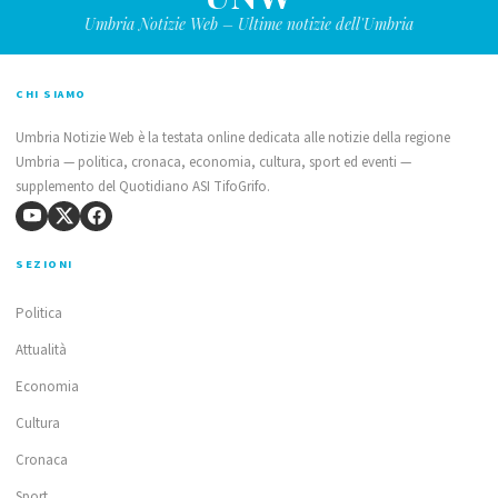
Umbria Notizie Web – Ultime notizie dell'Umbria
CHI SIAMO
Umbria Notizie Web è la testata online dedicata alle notizie della regione
Umbria — politica, cronaca, economia, cultura, sport ed eventi —
supplemento del Quotidiano ASI TifoGrifo.
SEZIONI
Politica
Attualità
Economia
Cultura
Cronaca
Sport