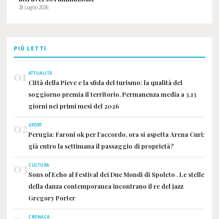
28 Luglio 2026
PIÙ LETTI
01
ATTUALITÀ
Città della Pieve e la sfida del turismo: la qualità del
soggiorno premia il territorio. Permanenza media a 3,13
giorni nei primi mesi del 2026
02
SPORT
Perugia: Faroni ok per l’accordo, ora si aspetta Arena Curi:
già entro la settimana il passaggio di proprietà?
03
CULTURA
Sons of Echo al Festival dei Due Mondi di Spoleto . Le stelle
della danza contemporanea incontrano il re del jazz
Gregory Porter
CRONACA