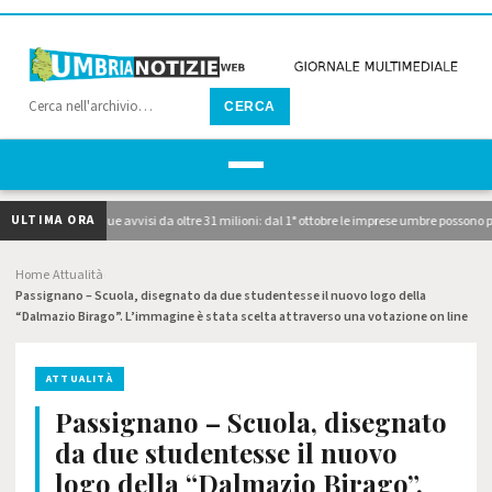
CERCA
ULTIMA ORA
, pubblicati i due avvisi da oltre 31 milioni: dal 1° ottobre le imprese umbre possono pr
Home
Attualità
›
›
Passignano – Scuola, disegnato da due studentesse il nuovo logo della
“Dalmazio Birago”. L’immagine è stata scelta attraverso una votazione on line
ATTUALITÀ
Passignano – Scuola, disegnato
da due studentesse il nuovo
logo della “Dalmazio Birago”.