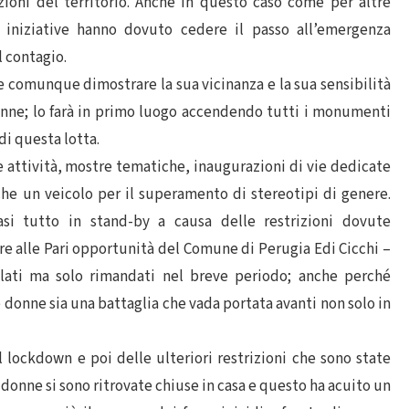
iazioni del territorio. Anche in questo caso come per altre
 iniziative hanno dovuto cedere il passo all’emergenza
l contagio.
comunque dimostrare la sua vicinanza e la sua sensibilità
donne; lo farà in primo luogo accendendo tutti i monumenti
 di questa lotta.
attività, mostre tematiche, inaugurazioni di vie dedicate
che un veicolo per il superamento di stereotipi di genere.
i tutto in stand-by a causa delle restrizioni dovute
ore alle Pari opportunità del Comune di Perugia Edi Cicchi –
ati ma solo rimandati nel breve periodo; anche perché
 donne sia una battaglia che vada portata avanti non solo in
 lockdown e poi delle ulteriori restrizioni che sono state
onne si sono ritrovate chiuse in casa e questo ha acuito un