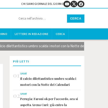
CHI SIAMO
GIORNALE DEL GIORNO
CERCA
IORNO
LETTERE IN REDAZIONE
CERCA
 dilettantistico umbro scalda i motori con la Notte dei Calendari
PIÙ LETTI
01
SPORT
Il calcio dilettantistico umbro scalda i
motori con la Notte dei Calendari
02
SPORT
Perugia: Faroni ok per l’accordo, ora si
aspetta Arena Curi: già entro la