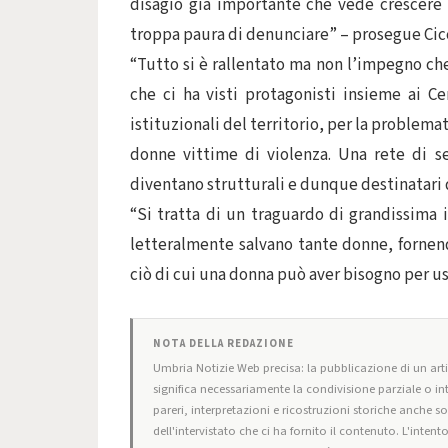
disagio già importante che vede crescere
troppa paura di denunciare” – prosegue Cic
“Tutto si è rallentato ma non l’impegno ch
che ci ha visti protagonisti insieme ai Ce
istituzionali del territorio, per la problemat
donne vittime di violenza. Una rete di se
diventano strutturali e dunque destinatari d
“Si tratta di un traguardo di grandissima 
letteralmente salvano tante donne, fornend
ciò di cui una donna può aver bisogno per usc
NOTA DELLA REDAZIONE
Umbria Notizie Web precisa: la pubblicazione di un artic
significa necessariamente la condivisione parziale o in
pareri, interpretazioni e ricostruzioni storiche anche s
dell'intervistato che ci ha fornito il contenuto. L'intent