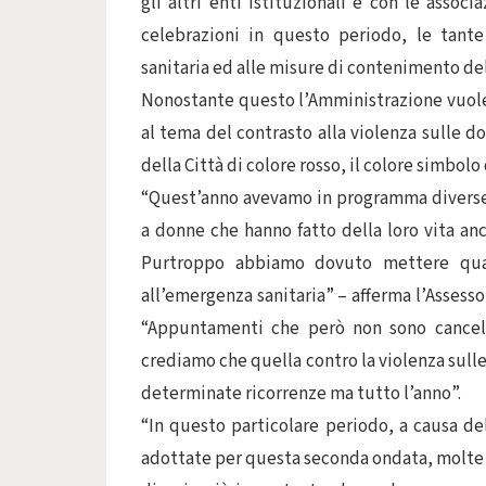
gli altri enti istituzionali e con le assoc
celebrazioni in questo periodo, le tante
sanitaria ed alle misure di contenimento de
Nonostante questo l’Amministrazione vuole 
al tema del contrasto alla violenza sulle 
della Città di colore rosso, il colore simbolo
“Quest’anno avevamo in programma diverse 
a donne che hanno fatto della loro vita an
Purtroppo abbiamo dovuto mettere quas
all’emergenza sanitaria” – afferma l’Assess
“Appuntamenti che però non sono cancell
crediamo che quella contro la violenza sulle
determinate ricorrenze ma tutto l’anno”.
“In questo particolare periodo, a causa del
adottate per questa seconda ondata, molte d