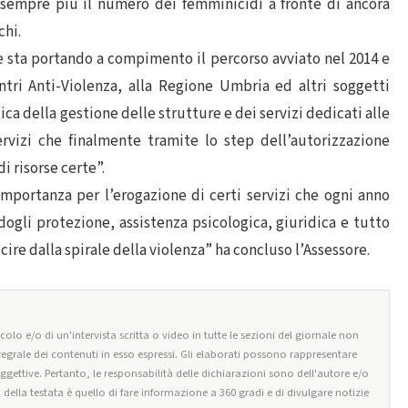
 sempre più il numero dei femminicidi a fronte di ancora
chi.
e sta portando a compimento il percorso avviato nel 2014 e
ntri Anti-Violenza, alla Regione Umbria ed altri soggetti
ica della gestione delle strutture e dei servizi dedicati alle
rvizi che finalmente tramite lo step dell’autorizzazione
i risorse certe”.
importanza per l’erogazione di certi servizi che ogni anno
ogli protezione, assistenza psicologica, giuridica e tutto
ire dalla spirale della violenza” ha concluso l’Assessore.
olo e/o di un'intervista scritta o video in tutte le sezioni del giornale non
tegrale dei contenuti in esso espressi. Gli elaborati possono rappresentare
oggettive. Pertanto, le responsabilità delle dichiarazioni sono dell'autore e/o
o della testata è quello di fare informazione a 360 gradi e di divulgare notizie