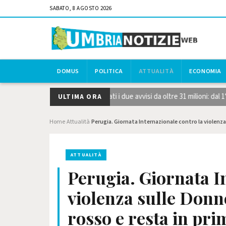
SABATO, 8 AGOSTO 2026
DOMUS
POLITICA
ATTUALITÀ
ECONOMIA
ie strategiche STEP, pubblicati i due avvisi da oltre 31 milioni: dal 1°
ULTIMA ORA
Home
Attualità
Perugia. Giornata Internazionale contro la violenza 
›
›
ATTUALITÀ
Perugia. Giornata I
violenza sulle Donne 
rosso e resta in pri