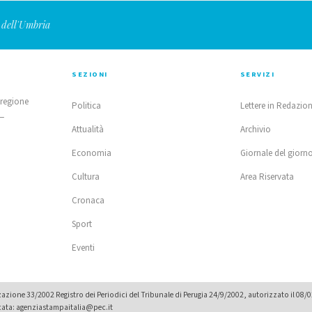
 dell'Umbria
SEZIONI
SERVIZI
 regione
Politica
Lettere in Redazio
 —
Attualità
Archivio
Economia
Giornale del giorn
Cultura
Area Riservata
Cronaca
Sport
Eventi
zione 33/2002 Registro dei Periodici del Tribunale di Perugia 24/9/2002, autorizzato il 08/
icata: agenziastampaitalia@pec.it