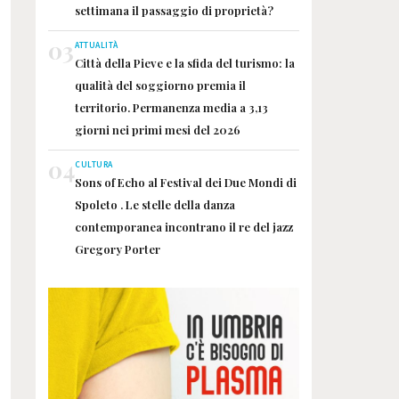
settimana il passaggio di proprietà?
03
ATTUALITÀ
Città della Pieve e la sfida del turismo: la
qualità del soggiorno premia il
territorio. Permanenza media a 3,13
giorni nei primi mesi del 2026
04
CULTURA
Sons of Echo al Festival dei Due Mondi di
Spoleto . Le stelle della danza
contemporanea incontrano il re del jazz
Gregory Porter