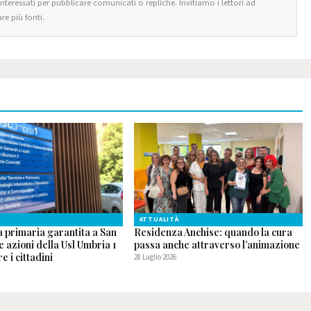
 interessati per pubblicare comunicati o repliche. Invitiamo i lettori ad
re più fonti.
ATTUALITÀ
a primaria garantita a San
Residenza Anchise: quando la cura
le azioni della Usl Umbria 1
passa anche attraverso l’animazione
e i cittadini
28 Luglio 2026