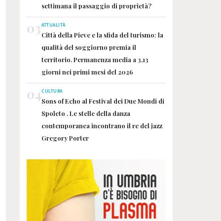
settimana il passaggio di proprietà?
03
ATTUALITÀ
Città della Pieve e la sfida del turismo: la
qualità del soggiorno premia il
territorio. Permanenza media a 3,13
giorni nei primi mesi del 2026
04
CULTURA
Sons of Echo al Festival dei Due Mondi di
Spoleto . Le stelle della danza
contemporanea incontrano il re del jazz
Gregory Porter