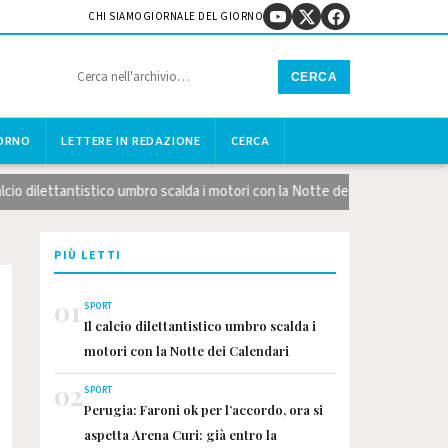
CHI SIAMO
GIORNALE DEL GIORNO
CERCA
IORNO
LETTERE IN REDAZIONE
CERCA
o dilettantistico umbro scalda i motori con la Notte dei Calendari
PIÙ LETTI
01
SPORT
Il calcio dilettantistico umbro scalda i
motori con la Notte dei Calendari
02
SPORT
Perugia: Faroni ok per l’accordo, ora si
aspetta Arena Curi: già entro la