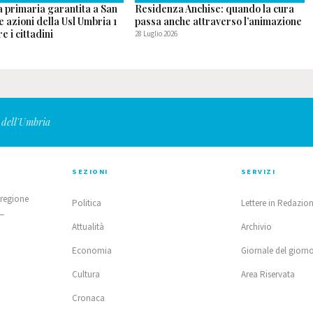
a primaria garantita a San
Residenza Anchise: quando la cura
le azioni della Usl Umbria 1
passa anche attraverso l’animazione
e i cittadini
28 Luglio 2026
 dell'Umbria
SEZIONI
SERVIZI
 regione
Politica
Lettere in Redazio
 —
Attualità
Archivio
Economia
Giornale del giorn
Cultura
Area Riservata
Cronaca