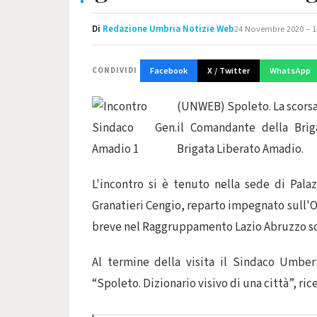
Di
Redazione Umbria Notizie Web
24 Novembre 2020 – 1
Facebook
X / Twitter
WhatsApp
CONDIVIDI
(UNWEB) Spoleto. La scorsa
il Comandante della Brig
Brigata Liberato Amadio.
L'incontro si è tenuto nella sede di Pala
Granatieri Cengio, reparto impegnato sull'O
breve nel Raggruppamento Lazio Abruzzo so
Al termine della visita il Sindaco Umber
“Spoleto. Dizionario visivo di una città”, ri