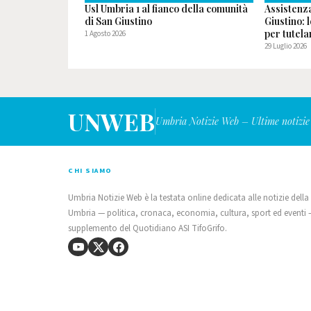
Usl Umbria 1 al fianco della comunità
Assistenz
di San Giustino
Giustino: 
per tutelar
1 Agosto 2026
29 Luglio 2026
UNWEB
Umbria Notizie Web – Ultime notizie
CHI SIAMO
Umbria Notizie Web è la testata online dedicata alle notizie della
Umbria — politica, cronaca, economia, cultura, sport ed eventi
supplemento del Quotidiano ASI TifoGrifo.