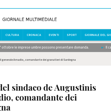
CULTURA
CRONACA
EVENTI
SPORT
GIORNALE DEL G
° ottobre le imprese umbre possono presentare domanda.
Il calci
 il generale Amadio, comandante dei granatieri di Sardegna
del sindaco de Augustinis
dio, comandante dei
gna