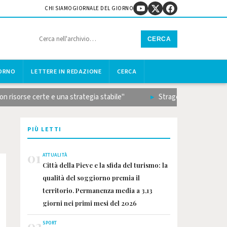
CHI SIAMO
GIORNALE DEL GIORNO
CERCA
IORNO
LETTERE IN REDAZIONE
CERCA
orse certe e una strategia stabile"
Strage sulla Terni-Rieti, il
PIÙ LETTI
01
ATTUALITÀ
Città della Pieve e la sfida del turismo: la
qualità del soggiorno premia il
territorio. Permanenza media a 3,13
giorni nei primi mesi del 2026
02
SPORT