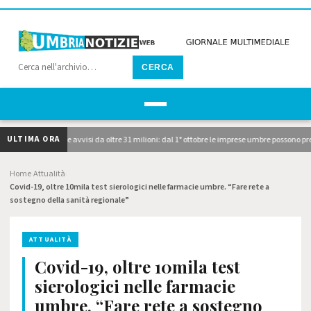
CERCA
ULTIMA ORA
pubblicati i due avvisi da oltre 31 milioni: dal 1° ottobre le imprese umbre possono pres
Home
Attualità
›
›
Covid-19, oltre 10mila test sierologici nelle farmacie umbre. “Fare rete a
sostegno della sanità regionale”
ATTUALITÀ
Covid-19, oltre 10mila test
sierologici nelle farmacie
umbre. “Fare rete a sostegno