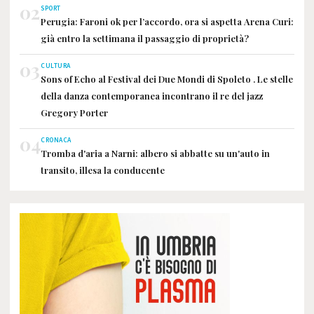
02
SPORT
Perugia: Faroni ok per l’accordo, ora si aspetta Arena Curi:
già entro la settimana il passaggio di proprietà?
03
CULTURA
Sons of Echo al Festival dei Due Mondi di Spoleto . Le stelle
della danza contemporanea incontrano il re del jazz
Gregory Porter
04
CRONACA
Tromba d'aria a Narni: albero si abbatte su un'auto in
transito, illesa la conducente