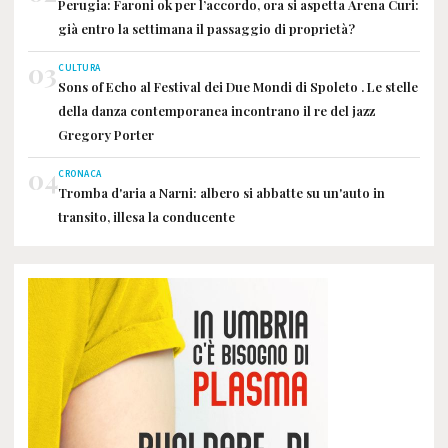
Perugia: Faroni ok per l’accordo, ora si aspetta Arena Curi:
già entro la settimana il passaggio di proprietà?
03
CULTURA
Sons of Echo al Festival dei Due Mondi di Spoleto . Le stelle
della danza contemporanea incontrano il re del jazz
Gregory Porter
04
CRONACA
Tromba d'aria a Narni: albero si abbatte su un'auto in
transito, illesa la conducente