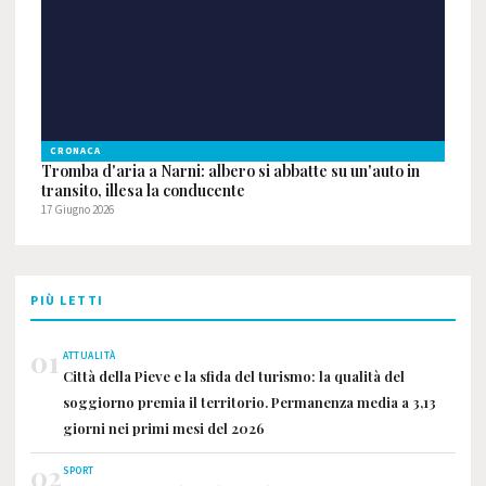
CRONACA
Tromba d'aria a Narni: albero si abbatte su un'auto in
transito, illesa la conducente
17 Giugno 2026
PIÙ LETTI
01
ATTUALITÀ
Città della Pieve e la sfida del turismo: la qualità del
soggiorno premia il territorio. Permanenza media a 3,13
giorni nei primi mesi del 2026
02
SPORT