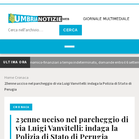
CERCA
ULTIMA ORA
funzionari economico-finanziari a tempo indeterminato, domande entro il 6 settembre. 10 
Home
Cronaca
›
›
23enne ucciso nel parcheggio di via Luigi Vanvitelli: indaga la Polizia di Stato di
Perugia
CRONACA
23enne ucciso nel parcheggio di
via Luigi Vanvitelli: indaga la
Polizia di Stato di Perugia