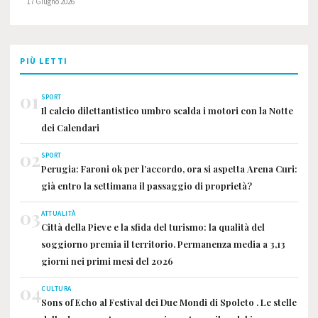
17 Giugno 2026
PIÙ LETTI
01
SPORT
Il calcio dilettantistico umbro scalda i motori con la Notte
dei Calendari
02
SPORT
Perugia: Faroni ok per l’accordo, ora si aspetta Arena Curi:
già entro la settimana il passaggio di proprietà?
03
ATTUALITÀ
Città della Pieve e la sfida del turismo: la qualità del
soggiorno premia il territorio. Permanenza media a 3,13
giorni nei primi mesi del 2026
04
CULTURA
Sons of Echo al Festival dei Due Mondi di Spoleto . Le stelle