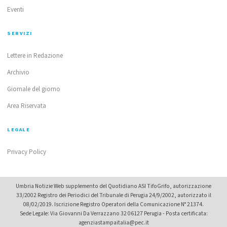
Eventi
SERVIZI
Lettere in Redazione
Archivio
Giornale del giorno
Area Riservata
LEGALE
Privacy Policy
Umbria Notizie Web supplemento del Quotidiano ASI TifoGrifo, autorizzazione
33/2002 Registro dei Periodici del Tribunale di Perugia 24/9/2002, autorizzato il
08/02/2019. Iscrizione Registro Operatori della Comunicazione N° 21374.
Sede Legale: Via Giovanni Da Verrazzano 32 06127 Perugia - Posta certificata:
agenziastampaitalia@pec.it