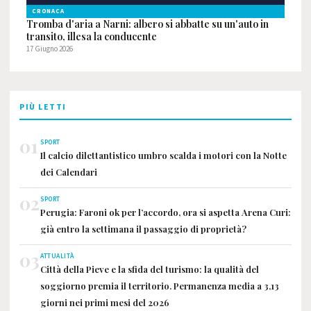
CRONACA
Tromba d'aria a Narni: albero si abbatte su un'auto in
transito, illesa la conducente
17 Giugno 2026
PIÙ LETTI
01
SPORT
Il calcio dilettantistico umbro scalda i motori con la Notte
dei Calendari
02
SPORT
Perugia: Faroni ok per l’accordo, ora si aspetta Arena Curi:
già entro la settimana il passaggio di proprietà?
03
ATTUALITÀ
Città della Pieve e la sfida del turismo: la qualità del
soggiorno premia il territorio. Permanenza media a 3,13
giorni nei primi mesi del 2026