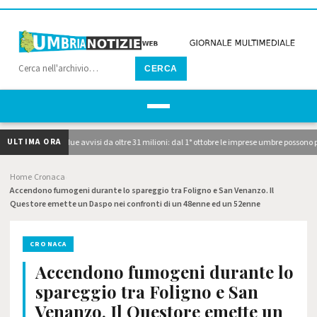
CERCA
ULTIMA ORA
P, pubblicati i due avvisi da oltre 31 milioni: dal 1° ottobre le imprese umbre possono p
Home
Cronaca
›
›
Accendono fumogeni durante lo spareggio tra Foligno e San Venanzo. Il
Questore emette un Daspo nei confronti di un 48enne ed un 52enne
CRONACA
Accendono fumogeni durante lo
spareggio tra Foligno e San
Venanzo. Il Questore emette un