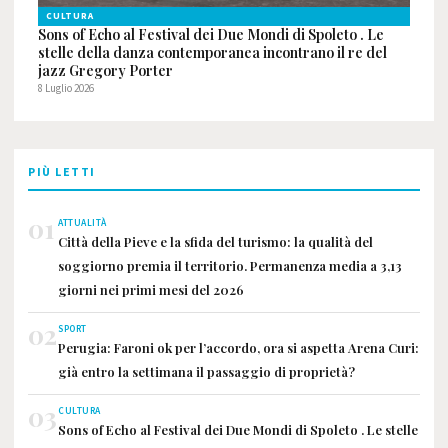
CULTURA
Sons of Echo al Festival dei Due Mondi di Spoleto . Le
stelle della danza contemporanea incontrano il re del
jazz Gregory Porter
8 Luglio 2026
PIÙ LETTI
01
ATTUALITÀ
Città della Pieve e la sfida del turismo: la qualità del
soggiorno premia il territorio. Permanenza media a 3,13
giorni nei primi mesi del 2026
02
SPORT
Perugia: Faroni ok per l’accordo, ora si aspetta Arena Curi:
già entro la settimana il passaggio di proprietà?
03
CULTURA
Sons of Echo al Festival dei Due Mondi di Spoleto . Le stelle