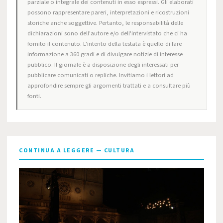
parziale o integrale dei contenuti in esso espressi. Gli elaborati
possono rappresentare pareri, interpretazioni e ricostruzioni
storiche anche soggettive. Pertanto, le responsabilità delle
dichiarazioni sono dell'autore e/o dell'intervistato che ci ha
fornito il contenuto. L'intento della testata è quello di fare
informazione a 360 gradi e di divulgare notizie di interesse
pubblico. Il giornale è a disposizione degli interessati per
pubblicare comunicati o repliche. Invitiamo i lettori ad
approfondire sempre gli argomenti trattati e a consultare più
fonti.
CONTINUA A LEGGERE — CULTURA