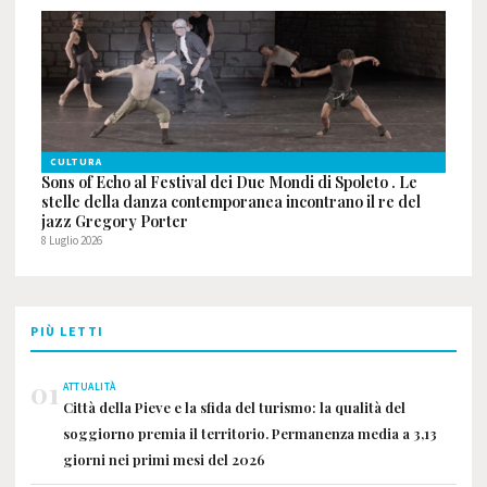
CULTURA
Sons of Echo al Festival dei Due Mondi di Spoleto . Le
stelle della danza contemporanea incontrano il re del
jazz Gregory Porter
8 Luglio 2026
PIÙ LETTI
01
ATTUALITÀ
Città della Pieve e la sfida del turismo: la qualità del
soggiorno premia il territorio. Permanenza media a 3,13
giorni nei primi mesi del 2026