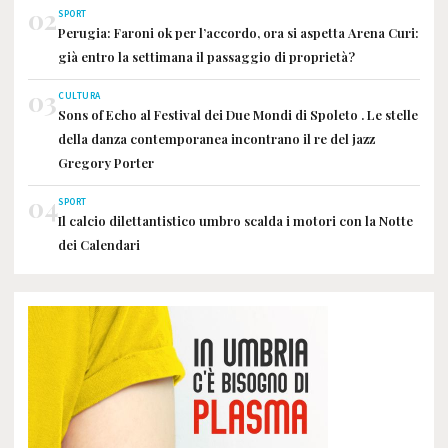
02
SPORT
Perugia: Faroni ok per l’accordo, ora si aspetta Arena Curi:
già entro la settimana il passaggio di proprietà?
03
CULTURA
Sons of Echo al Festival dei Due Mondi di Spoleto . Le stelle
della danza contemporanea incontrano il re del jazz
Gregory Porter
04
SPORT
Il calcio dilettantistico umbro scalda i motori con la Notte
dei Calendari