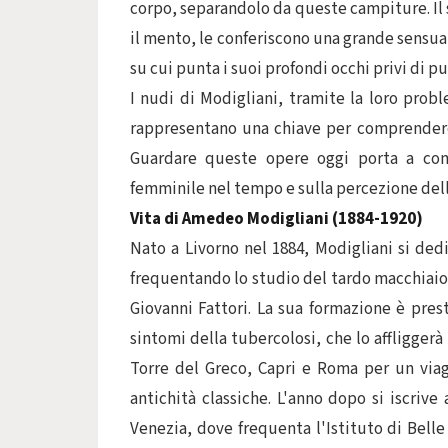
corpo, separandolo da queste campiture. Il 
il mento, le conferiscono una grande sensua
su cui punta i suoi profondi occhi privi di pu
I nudi di Modigliani, tramite la loro probl
rappresentano una chiave per comprendere i
Guardare queste opere oggi porta a comp
femminile nel tempo e sulla percezione della
Vita di Amedeo Modigliani (1884-1920)
Nato a Livorno nel 1884, Modigliani si ded
frequentando lo studio del tardo macchiaio
Giovanni Fattori. La sua formazione è prest
sintomi della tubercolosi, che lo affliggerà 
Torre del Greco, Capri e Roma per un via
antichità classiche. L'anno dopo si iscrive
Venezia, dove frequenta l'Istituto di Belle