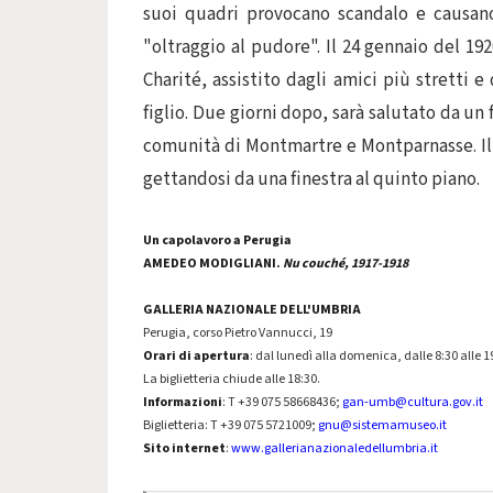
suoi quadri provocano scandalo e causano
"oltraggio al pudore". Il 24 gennaio del 19
Charité, assistito dagli amici più stretti 
figlio. Due giorni dopo, sarà salutato da un 
comunità di Montmartre e Montparnasse. Il 
gettandosi da una finestra al quinto piano.
Un capolavoro a Perugia
AMEDEO MODIGLIANI
.
Nu couché, 1917-1918
GALLERIA NAZIONALE DELL'UMBRIA
Perugia, corso Pietro Vannucci, 19
Orari di apertura
: dal lunedì alla domenica, dalle 8:30 alle 1
La biglietteria chiude alle 18:30.
Informazioni
: T +39 075 58668436;
gan-umb@cultura.gov.it
Biglietteria: T +39 075 5721009;
gnu@sistemamuseo.it
Sito internet
:
www.gallerianazionaledellumbria.it