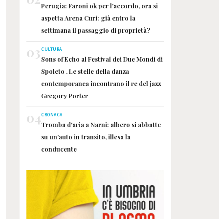
Perugia: Faroni ok per l’accordo, ora si
aspetta Arena Curi: già entro la
settimana il passaggio di proprietà?
03
CULTURA
Sons of Echo al Festival dei Due Mondi di
Spoleto . Le stelle della danza
contemporanea incontrano il re del jazz
Gregory Porter
04
CRONACA
Tromba d'aria a Narni: albero si abbatte
su un'auto in transito, illesa la
conducente