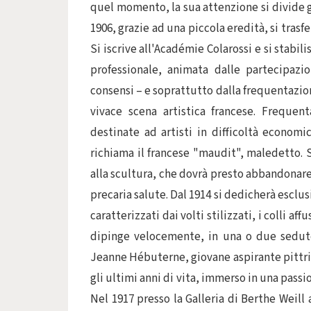
quel momento, la sua attenzione si divide gi
1906, grazie ad una piccola eredità, si trasfe
Si iscrive all'Académie Colarossi e si stabil
professionale, animata dalle partecipazi
consensi – e soprattutto dalla frequentazio
vivace scena artistica francese. Frequent
destinate ad artisti in difficoltà econom
richiama il francese "maudit", maledetto. S
alla scultura, che dovrà presto abbandonare 
precaria salute. Dal 1914 si dedicherà esclu
caratterizzati dai volti stilizzati, i colli af
dipinge velocemente, in una o due sedute.
Jeanne Hébuterne, giovane aspirante pittric
gli ultimi anni di vita, immerso in una pass
Nel 1917 presso la Galleria di Berthe Weill