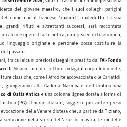
al 15 settembre 2025
, sarà l'occasione per immergersi nella
ricerca del giovane maestro, che i suoi colleghi parigini
 del nome con il francese "maudit", maledetto. La sua
, grandi rifiuti e altrettanti successi, sarà raccontata
 con alcune opere di arte antica, europea ed extraeuropea,
o linguaggio originale e personale possa costituire la
 del passato.
i, tra cui alcuni preziosi disegni in prestito dal
FAI-Fondo
sco
di Milano, in cui il pittore indaga il corpo femminile,
lture classiche, come l'Afrodite accovacciata o le Cariatidi.
ici, giungeranno alla Galleria Nazionale dell'Umbria una
co di Ostia Antica
e una colonna lignea dorata a forma di
Giustino (PG
)
. Il nudo sdraiato, soggetto più volte ripreso
ta evocazione della Venere distesa che, a partire da Tiziano,
a seduzione nella storia dell'arte. In mostra, le modelle