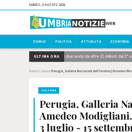
SABATO, 8 AGOSTO 2026
DOMUS
POLITICA
ATTUALITÀ
ECONOMIA
strategiche STEP, pubblicati i due avvisi da oltre 31 milioni: dal 1° ott
ULTIMA ORA
Home
Cultura
Perugia, Galleria Nazionale dell'Umbria | Amedeo Modi
›
›
CULTURA
Perugia, Galleria Na
Amedeo Modigliani. 
3 luglio - 15 settem