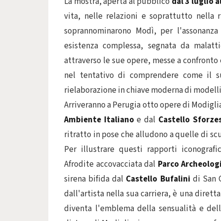
La mostra, aperta al pubblico
dal 3 luglio 
vita, nelle relazioni e soprattutto nella 
soprannominarono Modì, per l'assonanza
esistenza complessa, segnata da malattie
attraverso le sue opere, messe a confronto
nel tentativo di comprendere come il su
rielaborazione in chiave moderna di modelli
Arriveranno a Perugia otto opere di Modiglian
Ambiente Italiano
e dal
Castello Sforze
ritratto in pose che alludono a quelle di scu
Per illustrare questi rapporti iconograf
Afrodite accovacciata dal
Parco Archeologi
sirena bifida dal
Castello Bufalini
di San 
dall'artista nella sua carriera, è una diret
diventa l'emblema della sensualità e dell