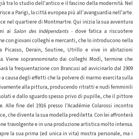
à tra lo studio dell'antico e il fascino della modernità. Nel
risce a Parigi, la città europea più all'avanguardia nell'arte.
isce nel quartiere di Montmartre. Qui inizia la sua avventura
oni ai
Salon des Indépendants -
dove fatica a riscuotere
ne con giovani colleghi e mercanti, che lo introducono nella
a Picasso, Derain, Soutine, Utrillo e vive in abitazioni
ica. Viene soprannominato dai colleghi Modì, termine che
arà la frequentazione con Brancusi ad avvicinarlo dal 1909
a causa degli effetti che la polvere di marmo esercita sulla
sivamente alla pittura, producendo ritratti e nudi femminili
fusolati e dallo sguardo spesso privo di pupille, che il pittore
 Alle fine del 1916 presso l'Académie Colarossi incontra
e, che diventa la sua modella prediletta. Con lei affronterà
ione travolgente e in una produzione artistica molto intensa.
 apre la sua prima (ed unica in vita) mostra personale, ma i