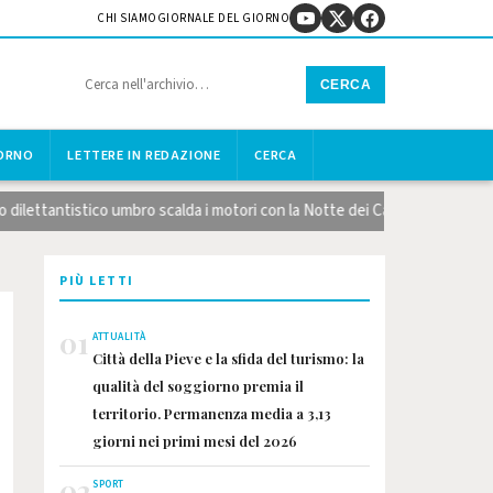
CHI SIAMO
GIORNALE DEL GIORNO
CERCA
IORNO
LETTERE IN REDAZIONE
CERCA
ettantistico umbro scalda i motori con la Notte dei Calendari
Lago
PIÙ LETTI
01
ATTUALITÀ
Città della Pieve e la sfida del turismo: la
qualità del soggiorno premia il
territorio. Permanenza media a 3,13
giorni nei primi mesi del 2026
02
SPORT