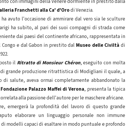
onto con immagini della Venere dormiente in prestito dalla
alleria Franchetti alla Ca' d'Oro
di Venezia.
 ha avuto l'occasione di ammirare dal vero sia le sculture
Parigi ha subito, al pari dei suoi compagni di strada come
veniente dai paesi del continente africano, rappresentata in
 Congo e dal Gabon in prestito dal
Museo delle Civiltà
di
922.
sposto il
Ritratto di Monsieur Chéron
, eseguito con molta
di grande produzione ritrattistica di Modigliani il quale, a
to di salute, aveva ormai completamente abbandonato la
a
Fondazione Palazzo Maffei di Verona
, presenta la tipica
rrelata alla passione dell'autore per le maschere africane.
re, emergerà la profondità del lavoro di questo grande
saputo elaborare un linguaggio personale non immune
o di modelli capaci di esaltare in modo puntuale e profondo