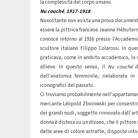
la complessità del corpo umano.
Nu couché
,
1917-1918
Nonostante non esista una prova documentar
essere la pittrice francese Jeanne Hébuter
conosce intorno al 1916 presso l'Accademia 
scultore italiano Filippo Colarossi. In que
praticava, come in ambito accademico, lo 
allieve. In questo senso, il
Nu couché
di
dell'anatomia femminile, rielaborata in 
iconografici del passato.
Ci troviamo probabilmente nell'appartamento
mercante Léopold Zborowski per consentire 
dei grandi nudi, soggetto rinnovato dall'arti
donna è distesa su un divano, che il pittor
delle aree di colore astratte, disposte int