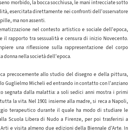
seno morbido, la bocca socchiusa, le mani intrecciate sotto
lità, esercitata direttamente nei confronti dell'osservatore
pille, ma non assenti.
ematizzazione nel contesto artistico e sociale dell'epoca,
l rapporto tra sessualità e censura di inizio Novecento.
iere una riflessione sulla rappresentazione del corpo
 donna nella società dell'epoca.
ica precocemente allo studio del disegno e della pittura,
lo Guglielmo Micheli ed entrando in contatto con l'anziano
o segnata dalla malattia: a soli sedici anni mostra i primi
tutta la vita. Nel 1901 insieme alla madre, si reca a Napoli,
ggio terapeutico durante il quale ha modo di studiare le
 alla Scuola Libera di Nudo a Firenze, per poi trasferirsi a
 Arti e visita almeno due edizioni della Biennale d'Arte. In