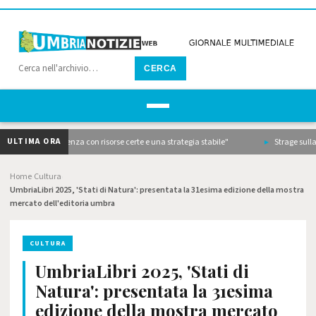
CERCA
ULTIMA ORA
ll'emergenza con risorse certe e una strategia stabile"
Strage sulla Terni-Rie
Home
Cultura
›
›
UmbriaLibri 2025, 'Stati di Natura': presentata la 31esima edizione della mostra
mercato dell'editoria umbra
CULTURA
UmbriaLibri 2025, 'Stati di
Natura': presentata la 31esima
edizione della mostra mercato