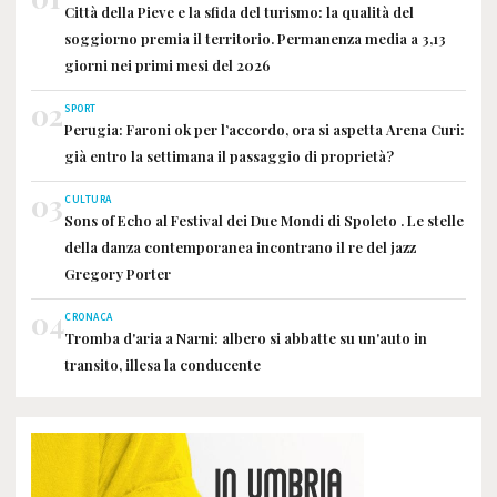
Città della Pieve e la sfida del turismo: la qualità del
soggiorno premia il territorio. Permanenza media a 3,13
giorni nei primi mesi del 2026
02
SPORT
Perugia: Faroni ok per l’accordo, ora si aspetta Arena Curi:
già entro la settimana il passaggio di proprietà?
03
CULTURA
Sons of Echo al Festival dei Due Mondi di Spoleto . Le stelle
della danza contemporanea incontrano il re del jazz
Gregory Porter
04
CRONACA
Tromba d'aria a Narni: albero si abbatte su un'auto in
transito, illesa la conducente