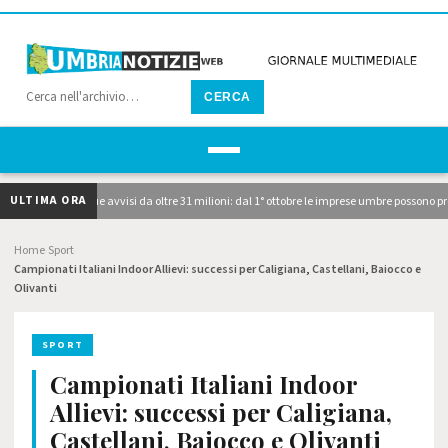
CERCA
ULTIMA ORA
 pubblicati i due avvisi da oltre 31 milioni: dal 1° ottobre le imprese umbre possono pre
Home
Sport
›
›
Campionati Italiani Indoor Allievi: successi per Caligiana, Castellani, Baiocco e
Olivanti
SPORT
Campionati Italiani Indoor
Allievi: successi per Caligiana,
Castellani, Baiocco e Olivanti