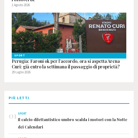
1 Agosto 2026
SPORT
Perugia: Faroni ok per l’accordo, ora si aspetta Arena
Curi: già entro la settimana il passaggio di proprietà?
29 Luglio 2026
PIÙ LETTI
01
SPORT
Il calcio dilettantistico umbro scalda i motori con la Notte
dei Calendari