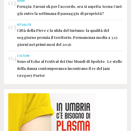
02
SPORT
Perugia: Faroni ok per l’accordo, ora si aspetta Arena Curi:
già entro la settimana il passaggio di proprietà?
03
ATTUALITÀ
Città della Pieve e la sfida del turismo: la qualità del
soggiorno premia il territorio. Permanenza media a 3,13
giorni nei primi mesi del 2026
04
CULTURA
Sons of Echo al Festival dei Due Mondi di Spoleto . Le stelle
della danza contemporanea incontrano il re del jazz
Gregory Porter