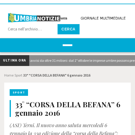
CERCA
ULTIMA ORA
ubblicati i due avvisi da oltre 31 milioni: dal 1° ottobre le imprese umbre possono pres
Home
Sport
33° “CORSA DELLA BEFANA” 6 gennaio 2016
›
›
SPORT
33° “CORSA DELLA BEFANA” 6
gennaio 2016
(ASI) Terni. Il nuovo anno saluta mercoledi 6
gennaio la 33a edizione della “corsa della Befana”;