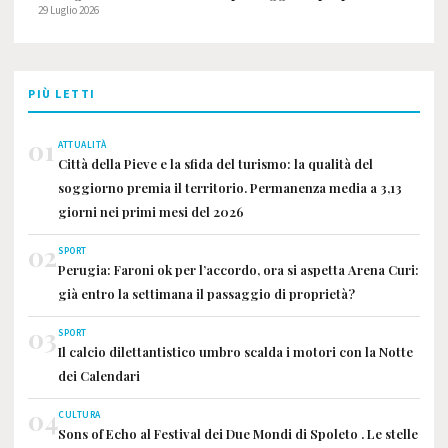
29 Luglio 2026
PIÙ LETTI
01
ATTUALITÀ
Città della Pieve e la sfida del turismo: la qualità del
soggiorno premia il territorio. Permanenza media a 3,13
giorni nei primi mesi del 2026
02
SPORT
Perugia: Faroni ok per l’accordo, ora si aspetta Arena Curi:
già entro la settimana il passaggio di proprietà?
03
SPORT
Il calcio dilettantistico umbro scalda i motori con la Notte
dei Calendari
04
CULTURA
Sons of Echo al Festival dei Due Mondi di Spoleto . Le stelle