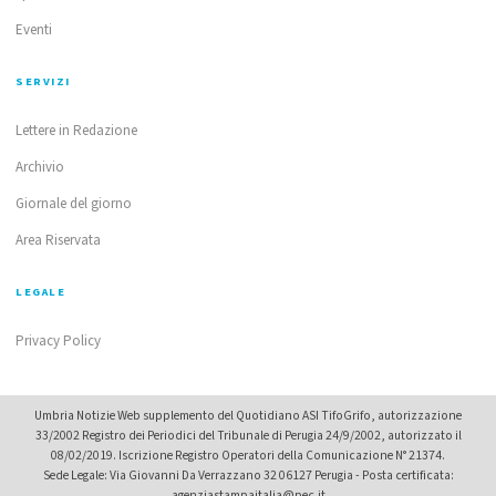
Eventi
SERVIZI
Lettere in Redazione
Archivio
Giornale del giorno
Area Riservata
LEGALE
Privacy Policy
Umbria Notizie Web supplemento del Quotidiano ASI TifoGrifo, autorizzazione
33/2002 Registro dei Periodici del Tribunale di Perugia 24/9/2002, autorizzato il
08/02/2019. Iscrizione Registro Operatori della Comunicazione N° 21374.
Sede Legale: Via Giovanni Da Verrazzano 32 06127 Perugia - Posta certificata:
agenziastampaitalia@pec.it