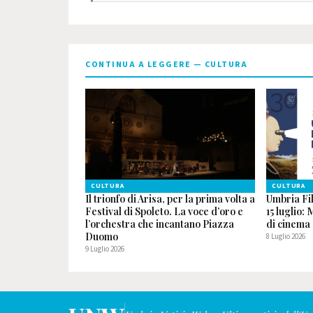
CONTINUA A LEGGERE — CULTURA
CULTURA
CULTURA
Il trionfo di Arisa, per la prima volta a
Umbria Fil
Festival di Spoleto. La voce d’oro e
15 luglio:
l’orchestra che incantano Piazza
di cinema 
Duomo
8 Luglio 2026
9 Luglio 2026