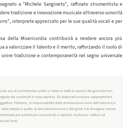
ssegnato a *Michele Sangineto*, raffinato strumentista e
ndere tradizione e innovazione musicale attraverso sonorità
turro*, interprete apprezzato per le sue qualità vocali e per
iesa della Misericordia contribuirà a rendere ancora più
 a valorizzare il talento e il merito, rafforzando il ruolo di
 unire tradizione e contemporaneità nel segno universale
olo e/o di un'intervista scritta o video in tutte le sezioni del giornale non
tegrale dei contenuti in esso espressi. Gli elaborati possono rappresentare
oggettive. Pertanto, le responsabilità delle dichiarazioni sono dell'autore e/o
o della testata è quello di fare informazione a 360 gradi e di divulgare notizie
 interessati per pubblicare comunicati o repliche. Invitiamo i lettori ad
re più fonti.