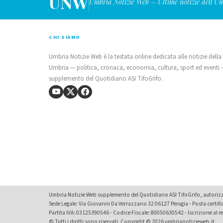
UNW
Umbria Notizie Web – Ultime notizie dell'U
CHI SIAMO
Umbria Notizie Web è la testata online dedicata alle notizie della
Umbria — politica, cronaca, economia, cultura, sport ed eventi
supplemento del Quotidiano ASI TifoGrifo.
Umbria Notizie Web supplemento del Quotidiano ASI TifoGrifo, autorizza
Sede Legale: Via Giovanni Da Verrazzano 32 06127 Perugia - Posta certif
Partita IVA: 03125390546 - Codice Fiscale: 80050630542 - Iscrizione al reg
© Tutti i diritti sono riservati. Copyright © 2026 umbrianotizieweb.it.