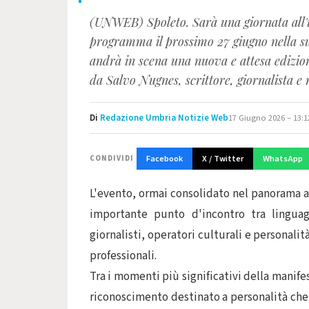
(UNWEB) Spoleto. Sarà una giornata all'ins
programma il prossimo 27 giugno nella su
andrà in scena una nuova e attesa edizion
da Salvo Nugnes, scrittore, giornalista e
Di
Redazione Umbria Notizie Web
17 Giugno 2026 – 13:1
Facebook
X / Twitter
WhatsApp
CONDIVIDI
L'evento, ormai consolidato nel panorama ar
importante punto d'incontro tra linguaggi
giornalisti, operatori culturali e personal
professionali.
Tra i momenti più significativi della manife
riconoscimento destinato a personalità che si