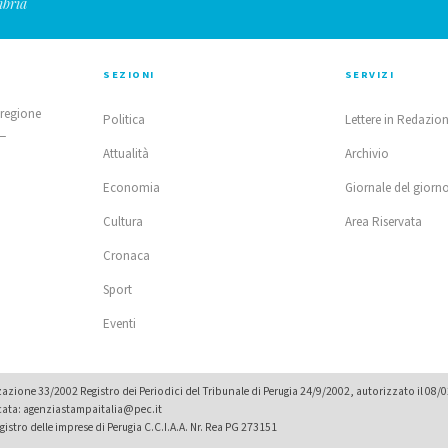
mbria
SEZIONI
SERVIZI
 regione
Politica
Lettere in Redazio
 —
Attualità
Archivio
Economia
Giornale del giorn
Cultura
Area Riservata
Cronaca
Sport
Eventi
zione 33/2002 Registro dei Periodici del Tribunale di Perugia 24/9/2002, autorizzato il 08/
icata: agenziastampaitalia@pec.it
istro delle imprese di Perugia C.C.I.A.A. Nr. Rea PG 273151