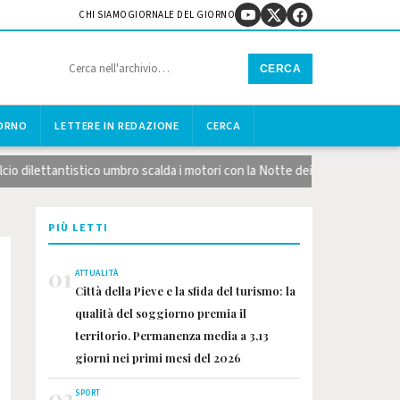
CHI SIAMO
GIORNALE DEL GIORNO
CERCA
IORNO
LETTERE IN REDAZIONE
CERCA
dilettantistico umbro scalda i motori con la Notte dei Calendari
PIÙ LETTI
01
ATTUALITÀ
Città della Pieve e la sfida del turismo: la
qualità del soggiorno premia il
territorio. Permanenza media a 3,13
giorni nei primi mesi del 2026
02
SPORT