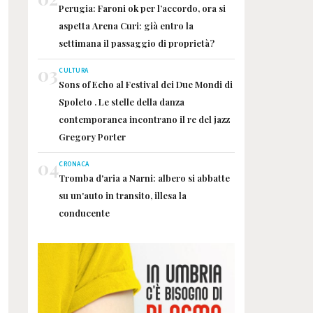
Perugia: Faroni ok per l’accordo, ora si
aspetta Arena Curi: già entro la
settimana il passaggio di proprietà?
03
CULTURA
Sons of Echo al Festival dei Due Mondi di
Spoleto . Le stelle della danza
contemporanea incontrano il re del jazz
Gregory Porter
04
CRONACA
Tromba d'aria a Narni: albero si abbatte
su un'auto in transito, illesa la
conducente