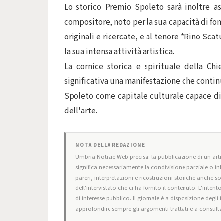
Lo storico Premio Spoleto sarà inoltre a
compositore, noto per la sua capacità di fo
originali e ricercate, e al tenore *Rino Sca
la sua intensa attività artistica.
La cornice storica e spirituale della Ch
significativa una manifestazione che continua
Spoleto come capitale culturale capace di
dell'arte.
NOTA DELLA REDAZIONE
Umbria Notizie Web precisa: la pubblicazione di un artic
significa necessariamente la condivisione parziale o in
pareri, interpretazioni e ricostruzioni storiche anche s
dell'intervistato che ci ha fornito il contenuto. L'intent
di interesse pubblico. Il giornale è a disposizione degli
approfondire sempre gli argomenti trattati e a consulta