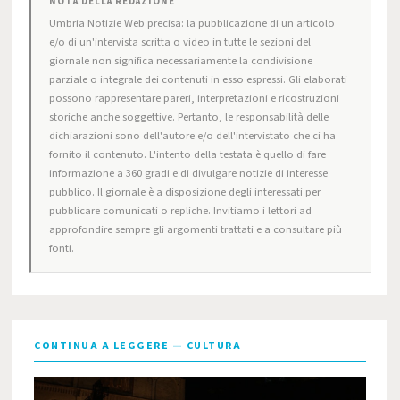
NOTA DELLA REDAZIONE
Umbria Notizie Web precisa: la pubblicazione di un articolo
e/o di un'intervista scritta o video in tutte le sezioni del
giornale non significa necessariamente la condivisione
parziale o integrale dei contenuti in esso espressi. Gli elaborati
possono rappresentare pareri, interpretazioni e ricostruzioni
storiche anche soggettive. Pertanto, le responsabilità delle
dichiarazioni sono dell'autore e/o dell'intervistato che ci ha
fornito il contenuto. L'intento della testata è quello di fare
informazione a 360 gradi e di divulgare notizie di interesse
pubblico. Il giornale è a disposizione degli interessati per
pubblicare comunicati o repliche. Invitiamo i lettori ad
approfondire sempre gli argomenti trattati e a consultare più
fonti.
CONTINUA A LEGGERE — CULTURA