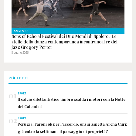
CULTURA
Sons of Echo al Festival dei Due Mondi di Spoleto . Le
stelle della danza contemporanea incontrano il re del
jazz Gregory Porter
8 Luglio 2026
PIÙ LETTI
01
SPORT
Il calcio dilettantistico umbro scalda i motori con la Notte
dei Calendari
02
SPORT
Perugia: Faroni ok per l’accordo, ora si aspetta Arena Curi:
già entro la settimana il passaggio di proprietà?