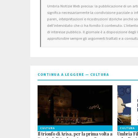
Umbria Notizie Web precisa: la pubblicazione di un artic
significa necessariamente la condivisione parziale o in
pareri, interpretazioni e ricostruzioni storiche anche s
dell'intervistato che ci ha fornito il contenuto. L'intent
di interesse pubblico. Il giornale è a disposizione degli
approfondire sempre gli argomenti trattati e a consulta
CONTINUA A LEGGERE — CULTURA
CULTURA
CULTURA
Il trionfo di Arisa, per la prima volta a
Umbria Fil