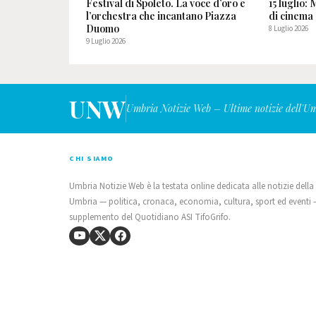
Festival di Spoleto. La voce d’oro e
15 luglio:
l’orchestra che incantano Piazza
di cinema 
Duomo
8 Luglio 2026
9 Luglio 2026
UNW
Umbria Notizie Web – Ultime notizie dell'U
CHI SIAMO
Umbria Notizie Web è la testata online dedicata alle notizie della
Umbria — politica, cronaca, economia, cultura, sport ed eventi
supplemento del Quotidiano ASI TifoGrifo.