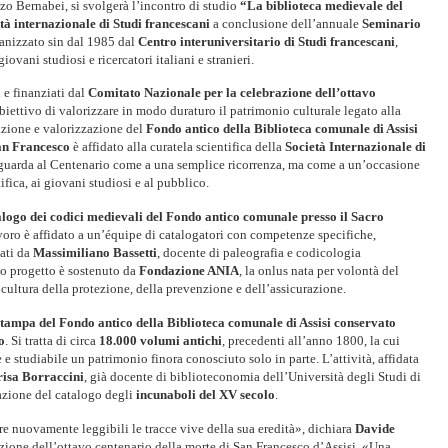
zo Bernabei, si svolgerà l’incontro di studio
“La biblioteca medievale del
tà internazionale di Studi francescani
a conclusione dell’annuale
Seminario
ganizzato sin dal 1985 dal
Centro interuniversitario di Studi francescani
,
ovani studiosi e ricercatori italiani e stranieri.
i e finanziati dal
Comitato Nazionale per la celebrazione dell’ottavo
obiettivo di valorizzare in modo duraturo il patrimonio culturale legato alla
ogazione e valorizzazione del
Fondo antico della Biblioteca comunale di Assisi
San Francesco
è affidato alla curatela scientifica della
Società Internazionale di
 guarda al Centenario come a una semplice ricorrenza, ma come a un’occasione
ifica, ai giovani studiosi e al pubblico.
alogo dei codici medievali del Fondo antico comunale presso il Sacro
lavoro è affidato a un’équipe di catalogatori con competenze specifiche,
nati da
Massimiliano Bassetti
, docente di paleografia e codicologia
to progetto è sostenuto da
Fondazione ANIA
, la onlus nata per volontà del
 cultura della protezione, della prevenzione e dell’assicurazione.
 stampa del Fondo antico della Biblioteca comunale di Assisi conservato
o
. Si tratta di circa
18.000 volumi antichi
, precedenti all’anno 1800, la cui
 e studiabile un patrimonio finora conosciuto solo in parte. L’attività, affidata
isa Borraccini
, già docente di biblioteconomia dell’Università degli Studi di
azione del catalogo degli
incunaboli del XV secolo
.
e nuovamente leggibili le tracce vive della sua eredità», dichiara
Davide
azione dell’ottavo centenario della morte di San Francesco d’Assisi. «Una