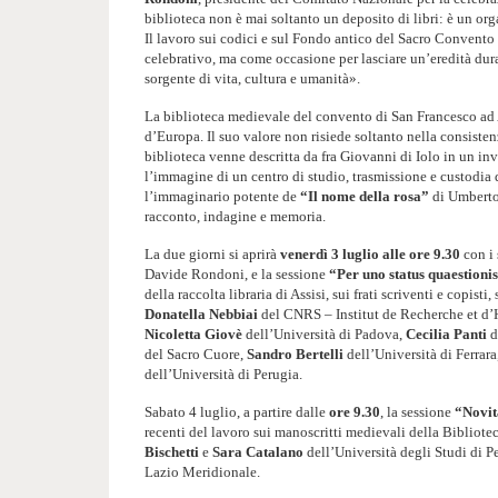
biblioteca non è mai soltanto un deposito di libri: è un or
Il lavoro sui codici e sul Fondo antico del Sacro Convento
celebrativo, ma come occasione per lasciare un’eredità dura
sorgente di vita, cultura e umanità».
La biblioteca medievale del convento di San Francesco ad As
d’Europa. Il suo valore non risiede soltanto nella consiste
biblioteca venne descritta da fra Giovanni di Iolo in un in
l’immagine di un centro di studio, trasmissione e custodia 
l’immaginario potente de
“Il nome della rosa”
di Umberto 
racconto, indagine e memoria.
La due giorni si aprirà
venerdì 3 luglio alle ore 9.30
con i 
Davide Rondoni, e la sessione
“Per uno status quaestioni
della raccolta libraria di Assisi, sui frati scriventi e copisti
Donatella Nebbiai
del CNRS – Institut de Recherche et d’H
Nicoletta Giovè
dell’Università di Padova,
Cecilia Panti
d
del Sacro Cuore,
Sandro Bertelli
dell’Università di Ferrara
dell’Università di Perugia.
Sabato 4 luglio, a partire dalle
ore 9.30
, la sessione
“Novit
recenti del lavoro sui manoscritti
medievali
della Bibliote
Bischetti
e
Sara Catalano
dell’Università degli Studi di P
Lazio Meridionale.