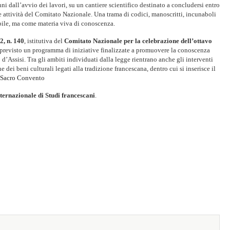
nni dall’avvio dei lavori, su un cantiere scientifico destinato a concludersi entro
e attività del Comitato Nazionale. Una trama di codici, manoscritti, incunaboli
obile, ma come materia viva di conoscenza.
2, n. 140
, istitutiva del
Comitato Nazionale per la celebrazione dell’ottavo
 previsto un programma di iniziative finalizzate a promuovere la conoscenza
o d’Assisi. Tra gli ambiti individuati dalla legge rientrano anche gli interventi
 dei beni culturali legati alla tradizione francescana, dentro cui si inserisce il
l Sacro Convento
nternazionale di Studi francescani
.