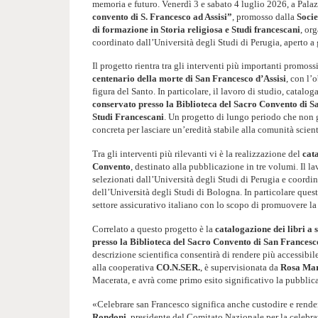
memoria e futuro. Venerdì 3 e sabato 4 luglio 2026, a Palaz
convento di S. Francesco ad Assisi”
, promosso dalla
Socie
di formazione in Storia religiosa e Studi francescani
, or
coordinato dall’Università degli Studi di Perugia, aperto a gi
Il progetto rientra tra gli interventi più importanti promoss
centenario della morte di San Francesco d’Assisi
, con l’
figura del Santo. In particolare, il lavoro di studio, catal
conservato presso la Biblioteca del Sacro Convento di 
Studi Francescani
. Un progetto di lungo periodo che non
concreta per lasciare un’eredità stabile alla comunità scient
Tra gli interventi più rilevanti vi è la realizzazione del
cat
Convento
, destinato alla pubblicazione in tre volumi. Il 
selezionati dall’Università degli Studi di Perugia e coordi
dell’Università degli Studi di Bologna.
In particolare ques
settore assicurativo italiano con lo scopo di promuovere la
Correlato a questo progetto è la
catalogazione dei libri a
presso la Biblioteca del Sacro Convento di San Francesc
descrizione scientifica consentirà di rendere più accessibile
alla cooperativa
CO.N.SER.
, è supervisionata da
Rosa Mar
Macerata, e avrà come primo esito significativo la pubblic
«Celebrare san Francesco significa anche custodire e render
Rondoni
, presidente del Comitato Nazionale per la celebr