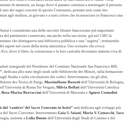
ganismo di memoria, un luogo dove il passato continua a interrogare il presente.
 è uno dei segni concreti di questo Centenario, pensato non come rito
tura agli studiosi, ai giovani e a tutti coloro che riconoscono in Francesco una
sisi è considerata una delle raccolte librarie francescane più importanti
nza del patrimonio conservato, ma anche nella sua storia: già nel 1381 la
ventario che distingueva una biblioteca pubblica e una “segreta”, restituendo
del sapere nel cuore della storia minoritica. Uno scenario che evoca
Eco, dove il libro, la conoscenza e la loro custodia diventano materia viva di
saluti inaugurali del Presidente del Comitato Nazionale San Francesco 800,
s”
, dedicata allo stato degli studi sulle biblioteche dei Minori, sulla formazione
, sugli Studia e sulla circolazione dei codici. Interverranno, tra gli altri,
istoire des Textes di Parigi,
Massimiliano Bassetti
dell’Università di Bologna,
ell’Università di Roma Tor Vergata,
Milvia Bollati
dell’Università Cattolica
,
Rosa Marisa Borraccini
dell’Università di Macerata e
Agnese Contadini
à dal ‘cantiere’ del Sacro Convento in Assisi”
sarà dedicata agli sviluppi più
ca del Sacro Convento. Interverranno
Gaia S. Saiani
,
Maria V. Comacchi
,
Sara
erugia, insieme a
Lidia Buono
dell’Università degli Studi di Cassino e del