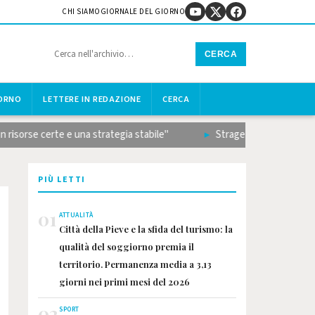
CHI SIAMO
GIORNALE DEL GIORNO
CERCA
IORNO
LETTERE IN REDAZIONE
CERCA
e certe e una strategia stabile"
Strage sulla Terni-Rieti, il bi
PIÙ LETTI
01
ATTUALITÀ
Città della Pieve e la sfida del turismo: la
qualità del soggiorno premia il
territorio. Permanenza media a 3,13
giorni nei primi mesi del 2026
02
SPORT