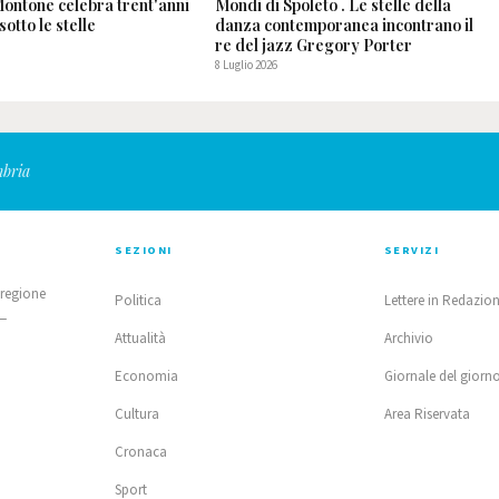
 Montone celebra trent'anni
Mondi di Spoleto . Le stelle della
sotto le stelle
danza contemporanea incontrano il
re del jazz Gregory Porter
8 Luglio 2026
mbria
SEZIONI
SERVIZI
 regione
Politica
Lettere in Redazio
 —
Attualità
Archivio
Economia
Giornale del giorn
Cultura
Area Riservata
Cronaca
Sport