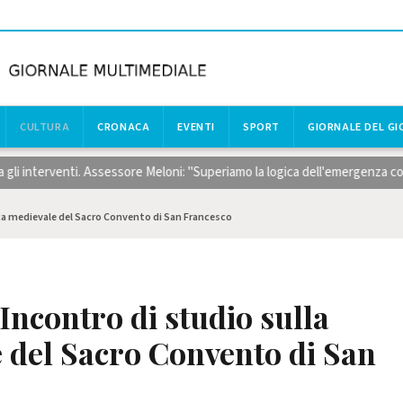
CULTURA
CRONACA
EVENTI
SPORT
GIORNALE DEL G
erventi. Assessore Meloni: "Superiamo la logica dell'emergenza con risors
oteca medievale del Sacro Convento di San Francesco
o Incontro di studio sulla
e del Sacro Convento di San