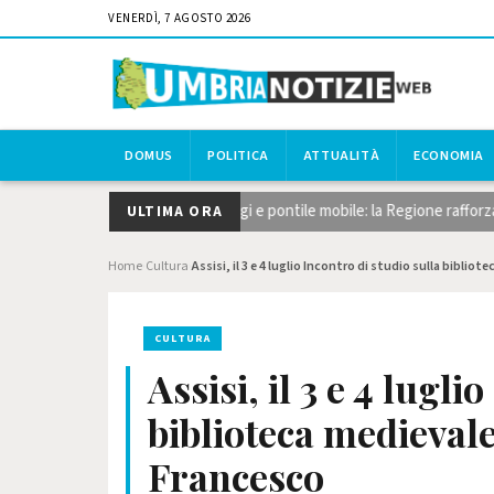
VENERDÌ, 7 AGOSTO 2026
DOMUS
POLITICA
ATTUALITÀ
ECONOMIA
taglio del canneto, dragaggi e pontile mobile: la Regione rafforza gli int
ULTIMA ORA
Home
Cultura
Assisi, il 3 e 4 luglio Incontro di studio sulla bibli
›
›
CULTURA
Assisi, il 3 e 4 lugli
biblioteca medieval
Francesco