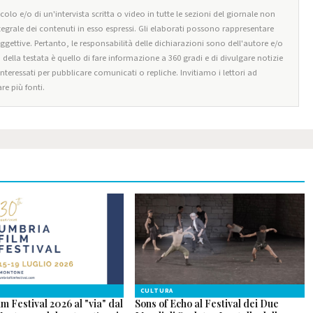
olo e/o di un'intervista scritta o video in tutte le sezioni del giornale non
tegrale dei contenuti in esso espressi. Gli elaborati possono rappresentare
oggettive. Pertanto, le responsabilità delle dichiarazioni sono dell'autore e/o
o della testata è quello di fare informazione a 360 gradi e di divulgare notizie
 interessati per pubblicare comunicati o repliche. Invitiamo i lettori ad
re più fonti.
CULTURA
m Festival 2026 al "via" dal
Sons of Echo al Festival dei Due