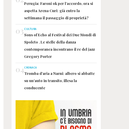
Perugia: Faroni ok per l’accordo, ora si
aspetta Arena Curi: già entro la
settimana il passaggio di proprietà?
03
CULTURA
Sons of Echo al Festival dei Due Mondi di
Spoleto . Le stelle della danza
contemporanea incontrano il re del jazz
Gregory Porter
04
CRONACA
Tromba d'aria a Narni: albero si abbatte
su un'auto in transito, illesa la
conducente