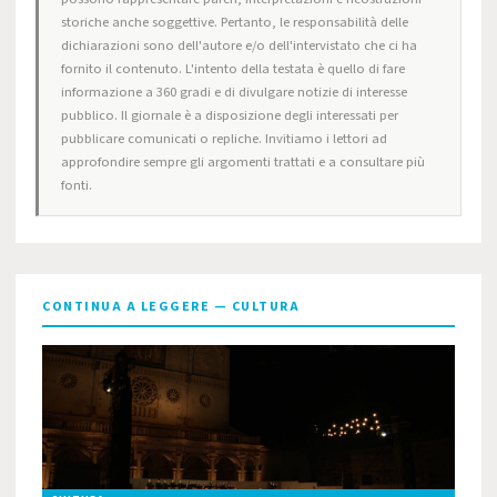
storiche anche soggettive. Pertanto, le responsabilità delle
dichiarazioni sono dell'autore e/o dell'intervistato che ci ha
fornito il contenuto. L'intento della testata è quello di fare
informazione a 360 gradi e di divulgare notizie di interesse
pubblico. Il giornale è a disposizione degli interessati per
pubblicare comunicati o repliche. Invitiamo i lettori ad
approfondire sempre gli argomenti trattati e a consultare più
fonti.
CONTINUA A LEGGERE — CULTURA