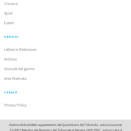
Cronaca
Sport
Eventi
SERVIZI
Lettere in Redazione
Archivio
Giornale del giorno
Area Riservata
LEGALE
Privacy Policy
Umbria Notizie Web supplemento del Quotidiano ASI TifoGrifo, autorizzazione
33/2002 Registro dei Periodici del Tribunale di Perugia 24/9/2002, autorizzato il