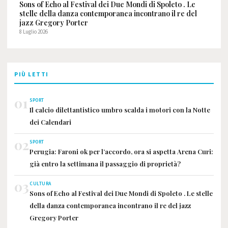
Sons of Echo al Festival dei Due Mondi di Spoleto . Le
stelle della danza contemporanea incontrano il re del
jazz Gregory Porter
8 Luglio 2026
PIÙ LETTI
01
SPORT
Il calcio dilettantistico umbro scalda i motori con la Notte
dei Calendari
02
SPORT
Perugia: Faroni ok per l’accordo, ora si aspetta Arena Curi:
già entro la settimana il passaggio di proprietà?
03
CULTURA
Sons of Echo al Festival dei Due Mondi di Spoleto . Le stelle
della danza contemporanea incontrano il re del jazz
Gregory Porter