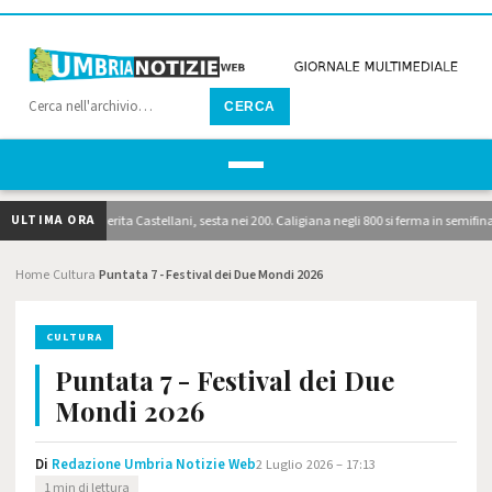
CERCA
ULTIMA ORA
t: brilla Margherita Castellani, sesta nei 200. Caligiana negli 800 si ferma in semifinale.
Home
Cultura
Puntata 7 - Festival dei Due Mondi 2026
›
›
CULTURA
Puntata 7 - Festival dei Due
Mondi 2026
Di
Redazione Umbria Notizie Web
2 Luglio 2026 – 17:13
1 min di lettura