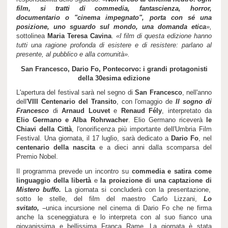
film, si tratti di commedia, fantascienza, horror,
documentario o "cinema impegnato", porta con sé una
posizione, uno sguardo sul mondo, una domanda etica
»,
sottolinea
Maria Teresa Cavina
.
«I film di questa edizione hanno
tutti una ragione profonda di esistere e di resistere: parlano al
presente, al pubblico e alla comunità».
San Francesco, Dario Fo, Pontecorvo: i grandi protagonisti
della 30esima edizione
L'apertura del festival sarà nel segno di
San Francesco
, nell'anno
dell'
VIII Centenario del Transito
, con l'omaggio de
Il sogno di
Francesco
di
Arnaud Louvet
e
Renaud Fély
, interpretato da
Elio Germano e Alba Rohrwacher
. Elio Germano riceverà
le
Chiavi della Città
, l'onorificenza più importante dell'Umbria Film
Festival. Una giornata, il 17 luglio, sarà dedicato a
Dario Fo
, nel
centenario della nascita
e a dieci anni dalla scomparsa del
Premio Nobel.
Il programma prevede un incontro su
commedia e satira come
linguaggio della libertà
e
la proiezione di una captazione di
Mistero buffo.
La giornata si concluderà con la presentazione,
sotto le stelle, del film del maestro Carlo Lizzani,
Lo
svitato,
unica incursione nel cinema di Dario Fo che ne firma
anche la sceneggiatura e lo interpreta con al suo fianco una
giovanissima e bellissima Franca Rame. La giornata è stata