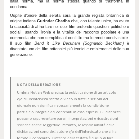
dalla norma, ma la norma stessa quando si trasforma in
condanna.
Ospite d'onore della serata sarà la grande regista britannica di
origine indiana
Gurinder Chadha
che, con talento unico, ha avuto
la capacità di affrontare nei suoi film profonde questioni politiche e
sociali, usando l'ironia e la vitalità del racconto popolare e una
commedia che non semplifica il conflitto ma lo rende condivisibile.
Il suo film
Bend it Like Beckham (Sognando Beckham)
è
diventato uno dei film britannici più iconici e emblematici della sua
generazione.
NOTA DELLA REDAZIONE
Umbria Notizie Web precisa: la pubblicazione di un articolo
e/o di un'intervista scritta o video in tutte le sezioni del
giornale non significa necessariamente la condivisione
parziale o integrale dei contenuti in esso espressi. Gli elaborati
possono rappresentare pareri, interpretazioni e ricostruzioni
storiche anche soggettive. Pertanto, le responsabilità delle
dichiarazioni sono dell'autore e/o dell'intervistato che ci ha
fornito il contenuto. L'intento della testata è quello di fare