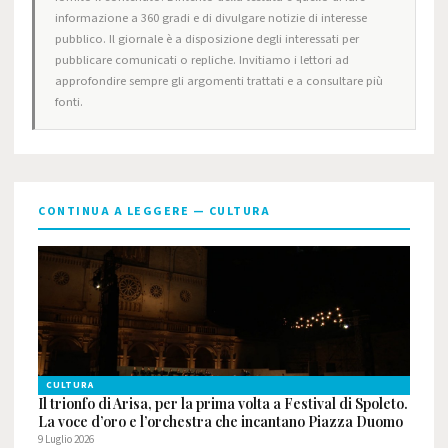
informazione a 360 gradi e di divulgare notizie di interesse
pubblico. Il giornale è a disposizione degli interessati per
pubblicare comunicati o repliche. Invitiamo i lettori ad
approfondire sempre gli argomenti trattati e a consultare più
fonti.
CONTINUA A LEGGERE — CULTURA
CULTURA
Il trionfo di Arisa, per la prima volta a Festival di Spoleto.
La voce d’oro e l’orchestra che incantano Piazza Duomo
9 Luglio 2026