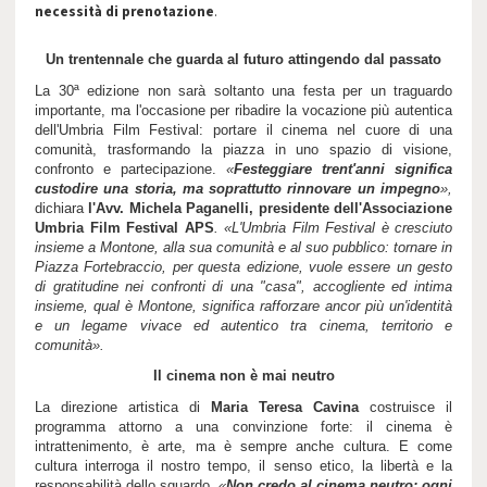
necessità di prenotazione
.
Un trentennale che guarda al futuro attingendo dal passato
La 30ª edizione non sarà soltanto una festa per un traguardo
importante, ma l'occasione per ribadire la vocazione più autentica
dell'Umbria Film Festival: portare il cinema nel cuore di una
comunità, trasformando la piazza in uno spazio di visione,
confronto e partecipazione.
«
Festeggiare trent'anni significa
custodire una storia, ma soprattutto rinnovare un impegno
»,
dichiara
l'Avv. Michela Paganelli, presidente dell'Associazione
Umbria Film Festival APS
. «L'Umbria Film Festival è cresciuto
insieme a Montone, alla sua comunità e al suo pubblico: tornare in
Piazza Fortebraccio, per questa edizione, vuole essere un gesto
di gratitudine nei confronti di una "casa", accogliente ed intima
insieme, qual è Montone, significa rafforzare ancor più un'identità
e un legame vivace ed autentico tra cinema, territorio e
comunità».
Il cinema non è mai neutro
La direzione artistica di
Maria Teresa Cavina
costruisce il
programma attorno a una convinzione forte: il cinema è
intrattenimento, è arte, ma è sempre anche cultura. E come
cultura interroga il nostro tempo, il senso etico, la libertà e la
responsabilità dello sguardo.
«
Non credo al cinema neutro: ogni