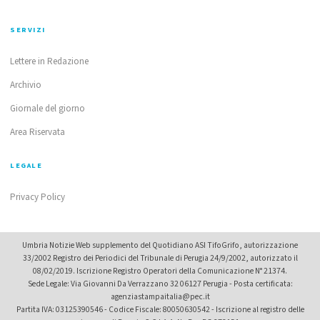
SERVIZI
Lettere in Redazione
Archivio
Giornale del giorno
Area Riservata
LEGALE
Privacy Policy
Umbria Notizie Web supplemento del Quotidiano ASI TifoGrifo, autorizzazione
33/2002 Registro dei Periodici del Tribunale di Perugia 24/9/2002, autorizzato il
08/02/2019. Iscrizione Registro Operatori della Comunicazione N° 21374.
Sede Legale: Via Giovanni Da Verrazzano 32 06127 Perugia - Posta certificata:
agenziastampaitalia@pec.it
Partita IVA: 03125390546 - Codice Fiscale: 80050630542 - Iscrizione al registro delle