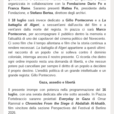
organizzata in collaborazione con la
Fondazione Dario Fo e
Franca Rame
. Saranno presenti
Mattea Fo
, presidente della
Fondazione, e
Stefano Bertea
, direttore degli archivi.
Il
18 luglio
sarà invece dedicato a
Gillo Pontecorvo
e a
La
battaglia di Algeri
, a sessant'anni dall'uscita del film e a
vent'anni dalla morte del regista. In piazza ci sarà
Marco
Pontecorvo
, per accompagnare il pubblico dentro la memoria e
l'attualità di uno dei capolavori del cinema politico del Novecento.
Ci sono film che il tempo allontana e film che la storia continua a
rendere necessari.
La battaglia di Algeri
appartiene a questi ultimi:
nel racconto di un popolo che si solleva contro il dominio
coloniale, interroga ancora il nostro presente. Ci ricorda che dietro
ogni ordine imposto resta una domanda di libertà, e che nessun
potere può cancellare per sempre il diritto di un popolo a decidere
il proprio destino. L'eredità politica di un grande intellettuale e un
grande regista: Gillo Pontecorvo.
Gaza, assedio e libertà
Il presente irrompe con potenza nella programmazione del
16
luglio
, con una serata dedicata alle vite sotto assedio. In Piazza
Fortebraccio saranno proiettati
Everyday in Gaza
di Omar
Rammal e
Chronicles From the Siege
di
Abdallah Al-khatib
,
film vincitore della sezione Perspectives del Festival di Berlino
2026.