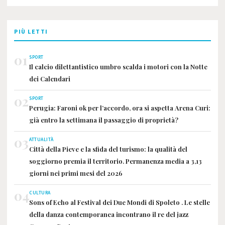
PIÙ LETTI
01
SPORT
Il calcio dilettantistico umbro scalda i motori con la Notte
dei Calendari
02
SPORT
Perugia: Faroni ok per l’accordo, ora si aspetta Arena Curi:
già entro la settimana il passaggio di proprietà?
03
ATTUALITÀ
Città della Pieve e la sfida del turismo: la qualità del
soggiorno premia il territorio. Permanenza media a 3,13
giorni nei primi mesi del 2026
04
CULTURA
Sons of Echo al Festival dei Due Mondi di Spoleto . Le stelle
della danza contemporanea incontrano il re del jazz