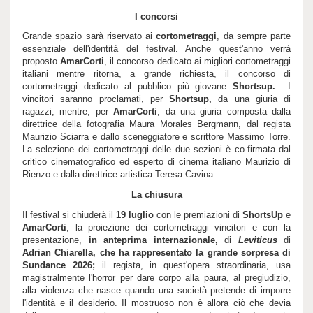
I concorsi
Grande spazio sarà riservato ai
cortometraggi
, da sempre parte
essenziale dell'identità del festival. Anche quest'anno verrà
proposto
AmarCorti
, il concorso dedicato ai migliori cortometraggi
italiani mentre ritorna, a grande richiesta, il concorso di
cortometraggi dedicato al pubblico più giovane
Shortsup.
I
vincitori saranno proclamati, per
Shortsup,
da una giuria di
ragazzi, mentre, per
AmarCorti
, da una giuria composta dalla
direttrice della fotografia Maura Morales Bergmann, dal regista
Maurizio Sciarra e dallo sceneggiatore e scrittore Massimo Torre.
La selezione dei cortometraggi delle due sezioni è co-firmata dal
critico cinematografico ed esperto di cinema italiano Maurizio di
Rienzo e dalla direttrice artistica Teresa Cavina.
La chiusura
Il festival si chiuderà il
19 luglio
con le premiazioni di
ShortsUp
e
AmarCorti
, la proiezione dei cortometraggi vincitori e con la
presentazione,
in anteprima internazionale,
di
Leviticus
di
Adrian Chiarella, che ha rappresentato la grande sorpresa di
Sundance 2026;
il regista, in quest'opera straordinaria,
usa
magistralmente l'horror per dare corpo alla paura, al pregiudizio,
alla violenza che nasce quando una società pretende di imporre
l'identità e il desiderio. Il mostruoso non è allora ciò che devia