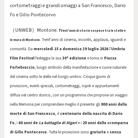
cortometraggi e grandi omaggi a San Francesco, Dario
Fo e Gillo Pontecorvo
（UNWEB）Montone.
Tr
ent'anni di storie sospese tra le stelle e
. Trent'anni di cinema, incontri, applausi, sguardi e
le mura di Montone
comunità. Da
mercoledì
15 a domenica 19 luglio 2026
l'
Umbria
Film Festival
festeggia la sua
30ª edizione
e torna in
Piazza
Fortebraccio
, luogo simbolo della manifestazione e cuore naturale
del cinema sotto le stelle nel borgo umbro. Cinque giorni di
proiezioni, eventi speciali, cortometraggi, ospiti e appuntamenti
diffusi nel centro storico, con un programma che propone un viaggio
nella Memoria per comprendere meglio il presente: gli
800 anni dalla
morte di San Francesco
, il
centenario della nascita di Dario
Fo
, i
60 anni de
La battaglia di Algeri
e i
20 anni dalla scomparsa
di Gillo Pontecorvo
. Tutte le proiezioni sono
gratuite
e
senza