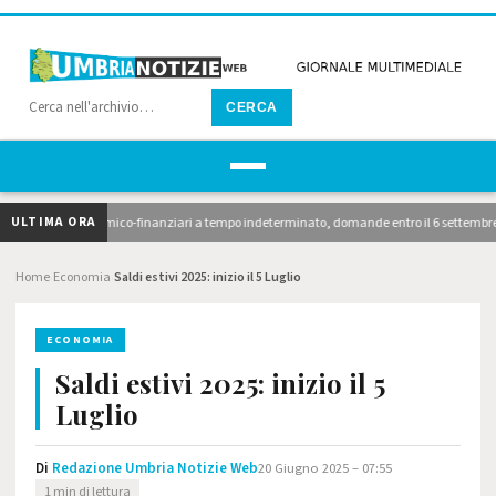
CERCA
ULTIMA ORA
zionari economico-finanziari a tempo indeterminato, domande entro il 6 settembre. 10 avvi
Home
Economia
Saldi estivi 2025: inizio il 5 Luglio
›
›
ECONOMIA
Saldi estivi 2025: inizio il 5
Luglio
Di
Redazione Umbria Notizie Web
20 Giugno 2025 – 07:55
1 min di lettura