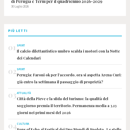
di Perugia e Terni per il quadriennio 2026-2029
30 Luglio 2026
PIÙ LETTI
01
SPORT
Il calcio dilettantistico umbro scalda i motori con la Notte
dei Calendari
02
SPORT
Perugia: Faroni ok per l’accordo, ora si aspetta Arena Curi:
già entro la settimana il passaggio di proprietà?
03
ATTUALITÀ
Città della Pieve e la sfida del turismo: la qualità del
soggiorno premia il territorio. Permanenza media a 3,13
giorni nei primi mesi del 2026
04
CULTURA
Sons of Echo al Festival dei Due Mondi di Spoleto . Le stelle