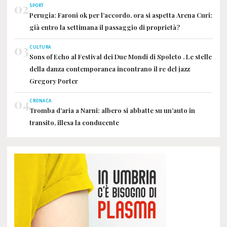
02
SPORT
Perugia: Faroni ok per l’accordo, ora si aspetta Arena Curi:
già entro la settimana il passaggio di proprietà?
03
CULTURA
Sons of Echo al Festival dei Due Mondi di Spoleto . Le stelle
della danza contemporanea incontrano il re del jazz
Gregory Porter
04
CRONACA
Tromba d'aria a Narni: albero si abbatte su un'auto in
transito, illesa la conducente