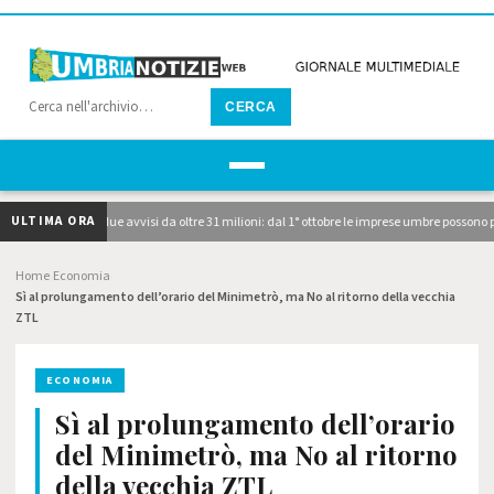
CERCA
ULTIMA ORA
P, pubblicati i due avvisi da oltre 31 milioni: dal 1° ottobre le imprese umbre possono p
Home
Economia
›
›
Sì al prolungamento dell’orario del Minimetrò, ma No al ritorno della vecchia
ZTL
ECONOMIA
Sì al prolungamento dell’orario
del Minimetrò, ma No al ritorno
della vecchia ZTL