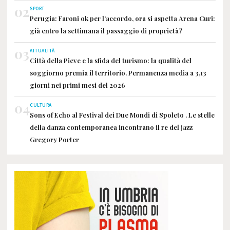
02
SPORT
Perugia: Faroni ok per l’accordo, ora si aspetta Arena Curi:
già entro la settimana il passaggio di proprietà?
03
ATTUALITÀ
Città della Pieve e la sfida del turismo: la qualità del
soggiorno premia il territorio. Permanenza media a 3,13
giorni nei primi mesi del 2026
04
CULTURA
Sons of Echo al Festival dei Due Mondi di Spoleto . Le stelle
della danza contemporanea incontrano il re del jazz
Gregory Porter