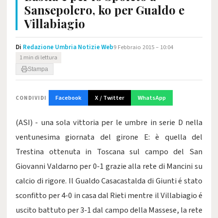
Sansepolcro, ko per Gualdo e
Villabiagio
Di
Redazione Umbria Notizie Web
9 Febbraio 2015 – 10:04
1 min di lettura
Stampa
Facebook
X / Twitter
WhatsApp
CONDIVIDI
(ASI) - una sola vittoria per le umbre in serie D nella
ventunesima giornata del girone E: è quella del
Trestina ottenuta in Toscana sul campo del San
Giovanni Valdarno per 0-1 grazie alla rete di Mancini su
calcio di rigore. Il Gualdo Casacastalda di Giunti é stato
sconfitto per 4-0 in casa dal Rieti mentre il Villabiagio é
uscito battuto per 3-1 dal campo della Massese, la rete