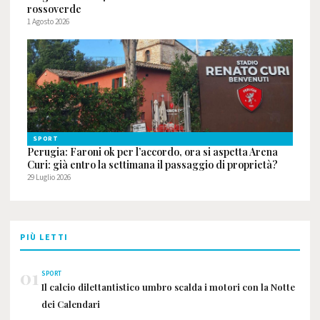
rossoverde
1 Agosto 2026
SPORT
Perugia: Faroni ok per l’accordo, ora si aspetta Arena
Curi: già entro la settimana il passaggio di proprietà?
29 Luglio 2026
PIÙ LETTI
01
SPORT
Il calcio dilettantistico umbro scalda i motori con la Notte
dei Calendari