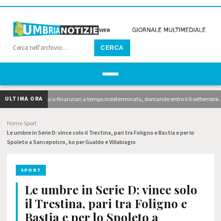
CERCA
ULTIMA ORA
nari economico-finanziari a tempo indeterminato, domande entro il 6 settembre. 10 avvisi
Home
Sport
›
›
Le umbre in Serie D: vince solo il Trestina, pari tra Foligno e Bastia e per lo
Spoleto a Sansepolcro, ko per Gualdo e Villabiagio
SPORT
Le umbre in Serie D: vince solo
il Trestina, pari tra Foligno e
Bastia e per lo Spoleto a